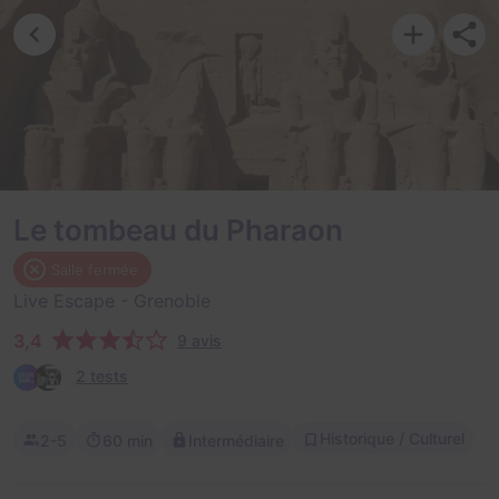
Le tombeau du Pharaon
Salle fermée
Live Escape
- Grenoble
3,4
9 avis
2 tests
Historique / Culturel
2-5
60 min
Intermédiaire