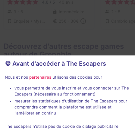
4,6 / 5
40 avis
3 - 6
Intermédiaire
2 - 5
Enquête / Mystère
Cambriolag
25€ - 30€
Découvrez d'autres escape games
autour de Grenoble
🍪 Avant d'accéder à The Escapers
Nous et nos
partenaires
utilisons des cookies pour :
vous permettre de vous inscrire et vous connecter sur The
Escapers (nécessaire au fonctionnement)
mesurer les statistiques d'utilisation de The Escapers pour
Bleue
Le Train des
comprendre comment la plateforme est utilisée et
Only The Brain
Escape Game Bastille
- Grenoble
l'améliorer en continu
4,8 / 5
100 avis
The Escapers n'utilise pas de cookie de ciblage publicitaire.
2 - 6
3 - 6
Intermédiaire