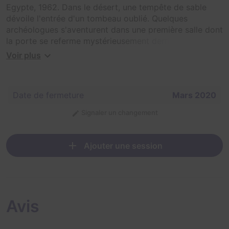
Egypte, 1962. Dans le désert, une tempête de sable
dévoile l'entrée d'un tombeau oublié. Quelques
archéologues s'aventurent dans une première salle dont
la porte se referme mystérieusement derrière eux.
Voir plus
Une nouvelle tempête est annoncée, menaçant de les
ensevelir à jamais. Auront-ils le temps d'aller plus avant
à la recherche d'une autre issue ?
Date de fermeture
Mars 2020
Signaler un changement
Ajouter une session
Avis