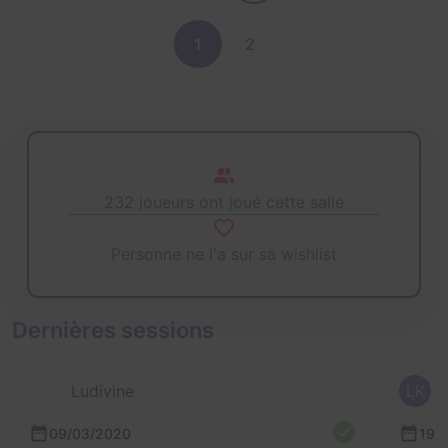
1
2
232 joueurs ont joué cette salle
Personne ne l'a sur sa wishlist
Dernières sessions
Ludivine
LK
09/03/2020
19/