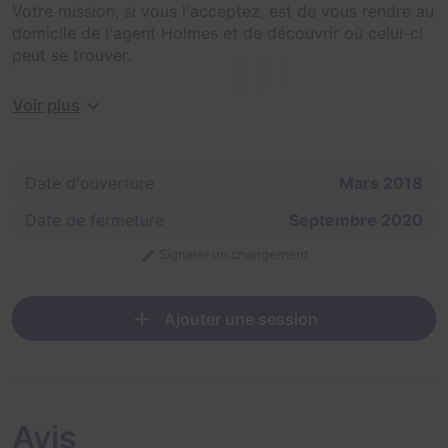
Votre mission, si vous l'acceptez, est de vous rendre au
domicile de l'agent Holmes et de découvrir où celui-ci
peut se trouver.
Comme vous vous en doutez, cela ne sera pas simple
Voir plus
car Sherlock Holmes a certainement caché des indices
dans tout son appartement...
Date d'ouverture
Mars 2018
Constituez votre équipe de 3 à 6 agents et présentez-
vous à notre centre de recrutement de Gentilly.
Date de fermeture
Septembre 2020
NB : Cette salle a fermé en septembre 2020 quand
Signaler un changement
Time Corp a déménagé. Une nouvelle salle "1891 :
Baker Street" a ouvert dans leur nouvel espace
parisien, il s'agit d'une toute nouvelle aventure.
Ajouter une session
Avis