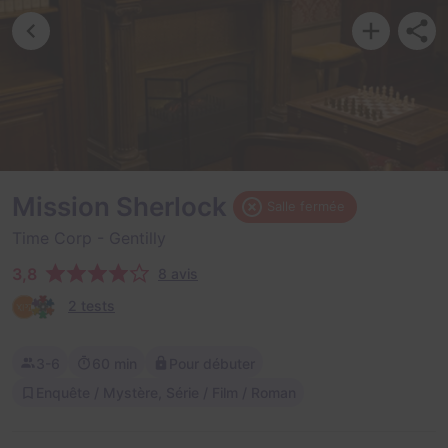
Mission Sherlock
Salle fermée
Time Corp
- Gentilly
3,8
8 avis
2 tests
3-6
60 min
Pour débuter
Enquête / Mystère, Série / Film / Roman