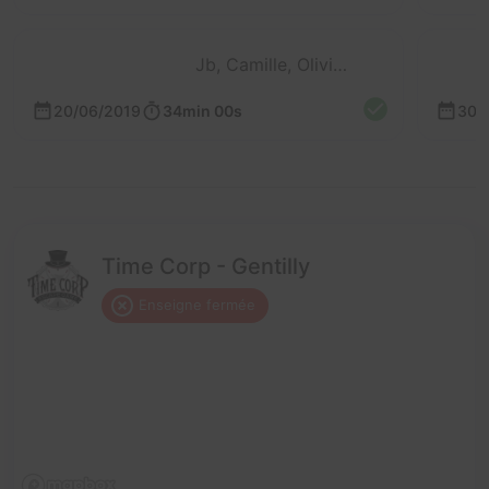
Jb, Camille, Olivia, Sébastien et Clément
20/06/2019
34min 00s
30/
Time Corp - Gentilly
Enseigne fermée