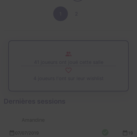
1
2
41 joueurs ont joué cette salle
4 joueurs l'ont sur leur wishlist
Dernières sessions
Amandine
07/07/2019
19/