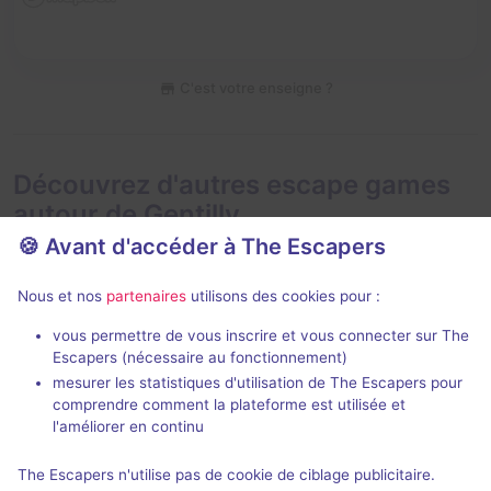
C'est votre enseigne ?
Découvrez d'autres escape games
autour de Gentilly
🍪 Avant d'accéder à The Escapers
Nous et nos
partenaires
utilisons des cookies pour :
vous permettre de vous inscrire et vous connecter sur The
90 min
Escapers (nécessaire au fonctionnement)
mesurer les statistiques d'utilisation de The Escapers pour
The Prime Artifact
404 : The E
comprendre comment la plateforme est utilisée et
Artifact Escape Game
- Clichy
Artifact Esca
l'améliorer en continu
5 / 5
310 avis
The Escapers n'utilise pas de cookie de ciblage publicitaire.
2 - 4
Intermédiaire
2 - 4