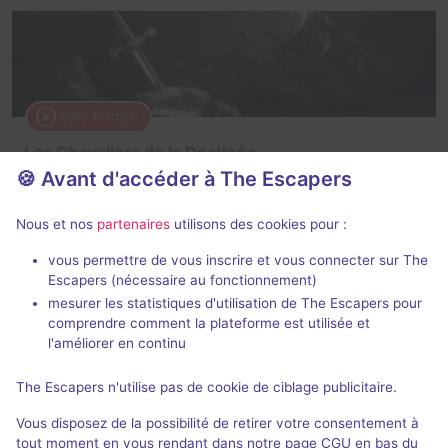
Salle fermée
Les Chevaliers de la Destinée
🍪 Avant d'accéder à The Escapers
4 / 5
10 avis
3 - 7
× 2 salles
Pour débuter
Nous et nos
partenaires
utilisons des cookies pour :
Fantastique
vous permettre de vous inscrire et vous connecter sur The
Escapers (nécessaire au fonctionnement)
mesurer les statistiques d'utilisation de The Escapers pour
comprendre comment la plateforme est utilisée et
l'améliorer en continu
The Escapers n'utilise pas de cookie de ciblage publicitaire.
Salle fermée
Vous disposez de la possibilité de retirer votre consentement à
La Révolution
tout moment en vous rendant dans notre page CGU en bas du