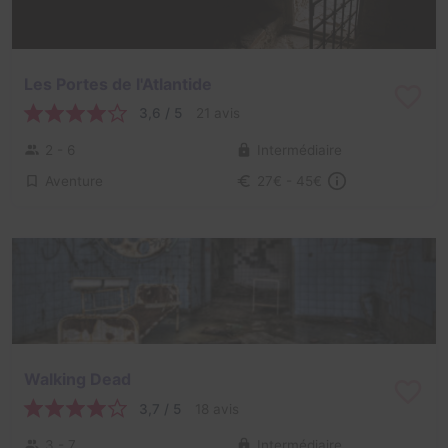
Les Portes de l'Atlantide
3,6 / 5
21 avis
2 - 6
Intermédiaire
Aventure
27€ - 45€
Walking Dead
3,7 / 5
18 avis
3 - 7
Intermédiaire