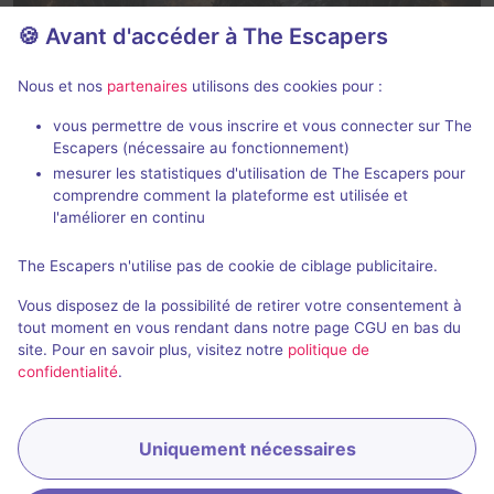
🍪 Avant d'accéder à The Escapers
Nouveau
Le Trône de Fer
Nous et nos
partenaires
utilisons des cookies pour :
Neurones Escape Game
- Eragny
vous permettre de vous inscrire et vous connecter sur The
4,2 / 5
3 avis
Escapers (nécessaire au fonctionnement)
mesurer les statistiques d'utilisation de The Escapers pour
2 - 7
Intermédiaire
comprendre comment la plateforme est utilisée et
Aventure, Série / Film / Roman
27€ - 45€
l'améliorer en continu
The Escapers n'utilise pas de cookie de ciblage publicitaire.
Vous disposez de la possibilité de retirer votre consentement à
114
autres salles correspondant à votre recherche
tout moment en vous rendant dans notre page CGU en bas du
sont disponibles autour de
Eragny
.
site. Pour en savoir plus, visitez notre
politique de
confidentialité
.
Étendre la recherche
Uniquement nécessaires