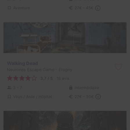
Aventure
27€ - 45€
Walking Dead
Neurones Escape Game
- Eragny
3,7 / 5
18 avis
3 - 7
Intermédiaire
Virus / Asile / Hôpital
27€ - 30€