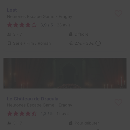
Lost
Neurones Escape Game
- Eragny
3,9 / 5
23 avis
3 - 7
Difficile
Série / Film / Roman
27€ - 30€
Le Château de Dracula
Neurones Escape Game
- Eragny
4,2 / 5
12 avis
3 - 7
Pour débuter