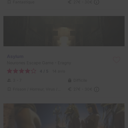
Fantastique
27€ - 30€
Asylum
Neurones Escape Game
- Eragny
4 / 5
14 avis
3 - 7
Difficile
Frisson / Horreur, Virus / Asile / Hôpital
27€ - 30€