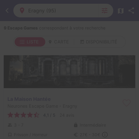
Eragny (95)
9 Escape Games
correspondant à votre recherche
LISTE
CARTE
DISPONIBILITÉ
La Maison Hantée
Neurones Escape Game
- Eragny
4,1 / 5
24 avis
3 - 7
Intermédiaire
Frisson / Horreur
27€ - 30€