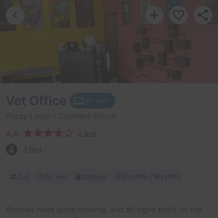
Vet Office
En visio
Fuzzy Logic
- Downers Grove
4,0
2 avis
1 test
Enquête / Mystère
2-6
60 min
Difficile
Animals have gone missing, and all signs point to the