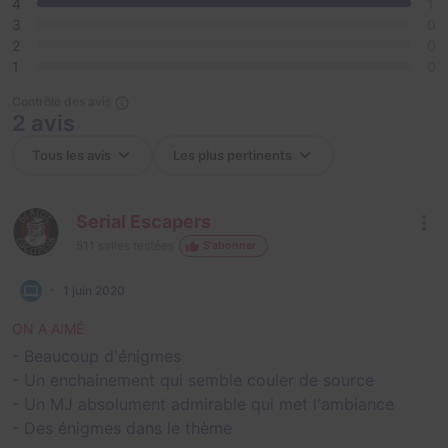
4
1
3
0
2
0
1
0
Contrôle des avis
2 avis
Serial Escapers
511
salles testées
S'abonner
1 juin 2020
ON A AIMÉ
- Beaucoup d'énigmes
- Un enchainement qui semble couler de source
- Un MJ absolument admirable qui met l'ambiance
- Des énigmes dans le thème