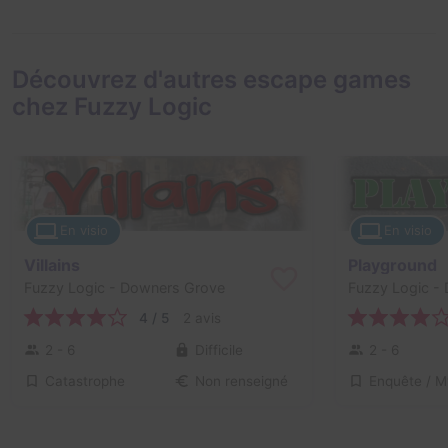
Découvrez d'autres escape games
chez Fuzzy Logic
En visio
En visio
Villains
Playground
Fuzzy Logic
- Downers Grove
Fuzzy Logic
- 
4 / 5
2 avis
2 - 6
Difficile
2 - 6
Catastrophe
Non renseigné