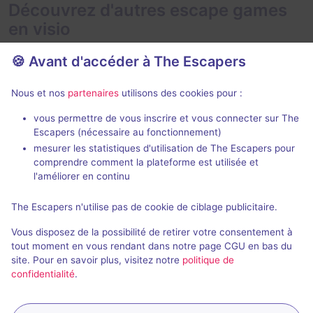
Découvrez d'autres escape games
en visio
🍪 Avant d'accéder à The Escapers
Nous et nos
partenaires
utilisons des cookies pour :
En visio
Évènemen
99 min
vous permettre de vous inscrire et vous connecter sur The
Escapers (nécessaire au fonctionnement)
Showdown
Die Menager
mesurer les statistiques d'utilisation de The Escapers pour
66 Minuten
- Neuwied
Dark Drama
comprendre comment la plateforme est utilisée et
l'améliorer en continu
5 / 5
1 avis
2 - 14
Inconnue
4 - 6
The Escapers n'utilise pas de cookie de ciblage publicitaire.
Catastrophe
28,8€ - 65€
Vous disposez de la possibilité de retirer votre consentement à
tout moment en vous rendant dans notre page CGU en bas du
site. Pour en savoir plus, visitez notre
politique de
confidentialité
.