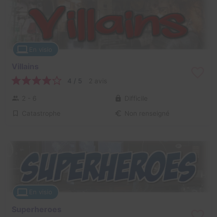
En visio
Villains
4 / 5
2 avis
2 - 6
Difficile
Catastrophe
Non renseigné
En visio
Superheroes