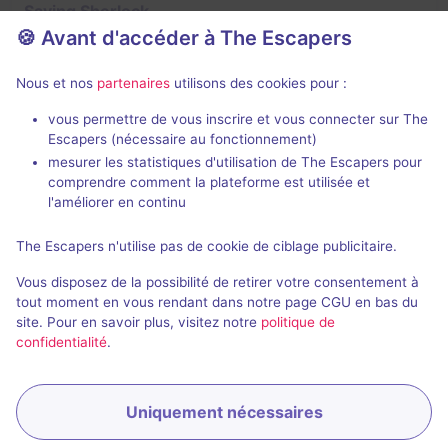
Saving Sherlock
🍪 Avant d'accéder à The Escapers
4 / 5
1 avis
2 - 6
Inconnue
Nous et nos
partenaires
utilisons des cookies pour :
Enquête / Mystère
vous permettre de vous inscrire et vous connecter sur The
Escapers (nécessaire au fonctionnement)
mesurer les statistiques d'utilisation de The Escapers pour
comprendre comment la plateforme est utilisée et
l'améliorer en continu
The Escapers n'utilise pas de cookie de ciblage publicitaire.
Jeu terminé
Vous disposez de la possibilité de retirer votre consentement à
Time Pirates
tout moment en vous rendant dans notre page CGU en bas du
site. Pour en savoir plus, visitez notre
politique de
4 / 5
2 avis
confidentialité
.
2 - 6
Intermédiaire
Science-Fiction
Uniquement nécessaires