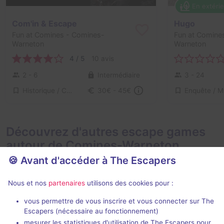
En extéri
Com'in & Escape
Hugo
Fun at Comines
- Comines-
Fun at Comine
Warneton
Warneton
4 / 5
10 avis
2 - 6
Intermédiaire
3 - 24
Historique / Culturel
30€ - 45€
Découvrez d'autres escape games
autour de Comines-Warneton
🍪 Avant d'accéder à The Escapers
Nous et nos
partenaires
utilisons des cookies pour :
vous permettre de vous inscrire et vous connecter sur The
Escapers (nécessaire au fonctionnement)
mesurer les statistiques d'utilisation de The Escapers pour