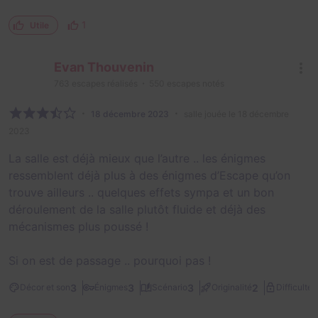
1
Utile
Evan Thouvenin
763
escapes réalisés
550
escapes notés
18 décembre 2023
salle jouée le 18 décembre
2023
La salle est déjà mieux que l’autre .. les énigmes
ressemblent déjà plus à des énigmes d’Escape qu’on
trouve ailleurs .. quelques effets sympa et un bon
déroulement de la salle plutôt fluide et déjà des
mécanismes plus poussé !
Si on est de passage .. pourquoi pas !
2
3
3
3
2
Décor et son
Énigmes
Scénario
Originalité
Difficulté