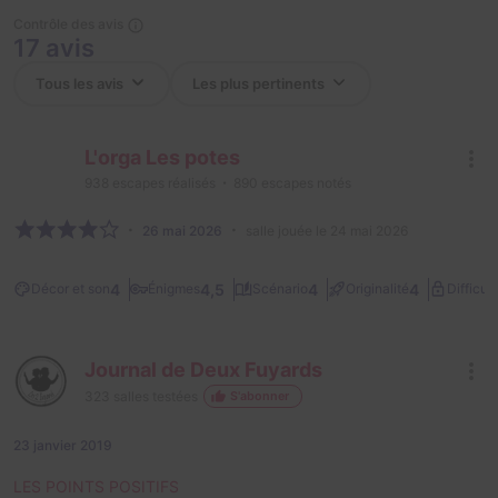
Contrôle des avis
17 avis
L'orga Les potes
938
escapes réalisés
890
escapes notés
26 mai 2026
salle jouée le 24 mai 2026
4
4,5
4
4
Décor et son
Énigmes
Scénario
Originalité
Difficult
Journal de Deux Fuyards
323
salles testées
S'abonner
23 janvier 2019
LES POINTS POSITIFS