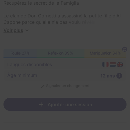
Récupérez le secret de la Famiglia
Le clan de Don Cornetti a assassiné la petite fille d'Al
Capone parce qu'elle n'a pas voulu révéler
l'emplacement du secret de la Famiglia. Dès lors Al
Voir plus
Capone sélectionne des candidats pour protéger ce
secret de famille !
Fouille
27%
Réflexion
39%
Manipulation
34%
Cette mission n'est pas facile. Rien n’est ce qu’il semble
et Léa a vraiment bien caché le secret de la famille. De
Langues disponibles
plus, Don Cornetti vous envoie son clan dans
exactement 1 heure !
Âge minimum
12 ans
Signaler un changement
Ajouter une session