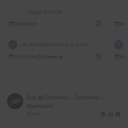
Fragui et L'orga
24/05/2026
08/
L*
Les Bonnibstruffiers et 3 autres
VD
31/01/2026
1h 0min 0s
30/
Fun at Comines - Comines-
Warneton
3 jeux