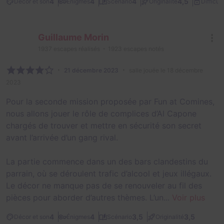
4
4
4
4,5
Décor et son
Énigmes
Scénario
Originalité
Difficult
Guillaume Morin
1937
escapes réalisés
1923
escapes notés
21 décembre 2023
salle jouée le 18 décembre
2023
Pour la seconde mission proposée par Fun at Comines,
nous allons jouer le rôle de complices d’Al Capone
chargés de trouver et mettre en sécurité son secret
avant l’arrivée d’un gang rival.
La partie commence dans un des bars clandestins du
parrain, où se déroulent trafic d’alcool et jeux illégaux.
Le décor ne manque pas de se renouveler au fil des
pièces pour aborder d’autres thèmes. L’un...
Voir plus
4
4
3,5
3,5
Décor et son
Énigmes
Scénario
Originalité