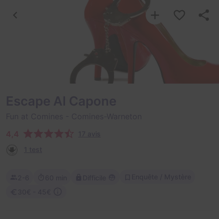
Escape Al Capone
Fun at Comines
- Comines-Warneton
4,4
17 avis
1 test
Enquête / Mystère
2-6
60 min
Difficile
30€ - 45€