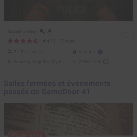
Garde à Vue
4,4 / 5
52 avis
Au choix
2 - 6
× 2 salles
Évasion, Enquête / Mystère
21,6€ - 37€
Salles fermées et évènements
passés de GameDoor 41
Salle fermée