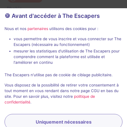
Phobie
🍪 Avant d'accéder à The Escapers
4,6 / 5
22 avis
3 - 6
Difficile
Nous et nos
partenaires
utilisons des cookies pour :
Frisson / Horreur
vous permettre de vous inscrire et vous connecter sur The
Escapers (nécessaire au fonctionnement)
mesurer les statistiques d'utilisation de The Escapers pour
comprendre comment la plateforme est utilisée et
l'améliorer en continu
The Escapers n'utilise pas de cookie de ciblage publicitaire.
Évènement passé
Vous disposez de la possibilité de retirer votre consentement à
Horror Night : L'Exorcisme
tout moment en vous rendant dans notre page CGU en bas du
site. Pour en savoir plus, visitez notre
politique de
5 / 5
2 avis
confidentialité
.
4 - 5
Intermédiaire
Frisson / Horreur
Uniquement nécessaires