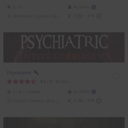
Au choix
2 - 6
Historique / Culturel, Série / Film / Roman
21,6€ - 37€
Psychiatric
4,5 / 5
61 avis
Au choix
2 - 6
× 2 salles
Frisson / Horreur, Virus / Asile / Hôpital
21,6€ - 37€