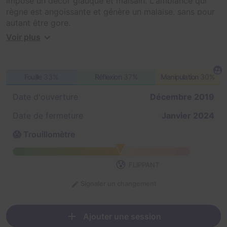
impose un décor glauque et malsain. L'ambiance qui
règne est angoissante et génère un malaise, sans pour
autant être gore.
Voir plus
Les énigmes sont difficiles et complexes. Les
participants doivent être en mesure de réfléchir dans
une situation de stress. De plus, cette salle a été créée
Fouille
33%
Réflexion
37%
Manipulation
30%
et pensée pour necessiter une grande synergie et de
multiples interactions entre les joueurs. Cette
Date d'ouverture
Décembre 2019
expérience à Mondeville convient ainsi à des joueurs
expérimentés.
Date de fermeture
Janvier 2024
😱 Trouillomètre
😰
FLIPPANT
Signaler un changement
Ajouter une session