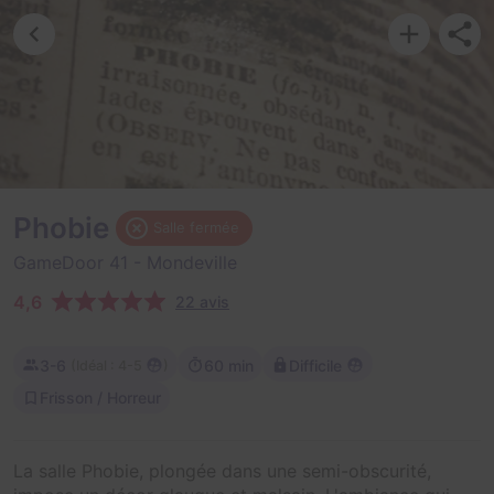
Phobie
Salle fermée
GameDoor 41
- Mondeville
4,6
22 avis
3-6
60 min
Difficile
(
)
Idéal : 4-5
Frisson / Horreur
La salle Phobie, plongée dans une semi-obscurité,