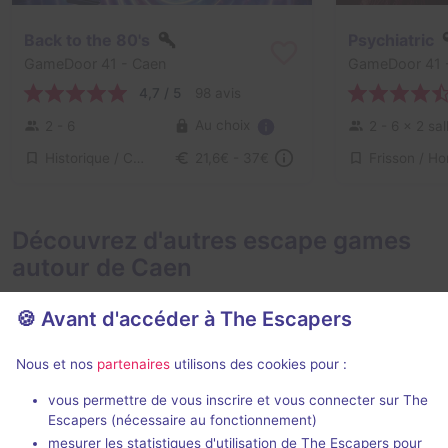
Back to the 80's
Psychiatric
GameDoor 41
- Caen
GameDoor 41
4,7 / 5
98 avis
Au choix
2 - 6
2 - 6
× 2 sal
Historique / Culturel, Série / Film / Roman
21,6€ - 37€
Découvrez d'autres escape games
autour de Caen
🍪 Avant d'accéder à The Escapers
Nous et nos
partenaires
utilisons des cookies pour :
75 min
vous permettre de vous inscrire et vous connecter sur The
Escapers (nécessaire au fonctionnement)
Retro Game
Le Talisman 
mesurer les statistiques d'utilisation de The Escapers pour