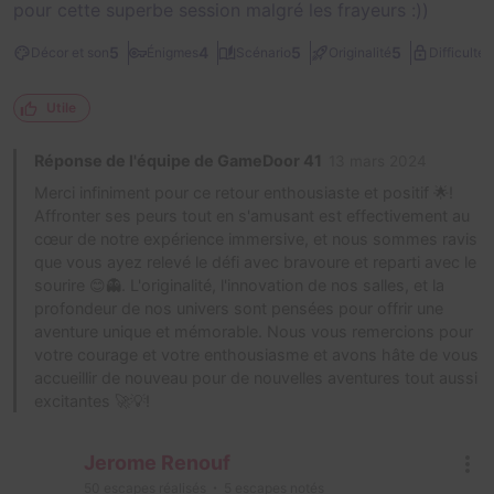
pour cette superbe session malgré les frayeurs :))
3
5
4
5
5
Décor et son
Énigmes
Scénario
Originalité
Difficulté
Utile
Réponse de l'équipe de GameDoor 41
13 mars 2024
Merci infiniment pour ce retour enthousiaste et positif 🌟!
Affronter ses peurs tout en s'amusant est effectivement au
cœur de notre expérience immersive, et nous sommes ravis
que vous ayez relevé le défi avec bravoure et reparti avec le
sourire 😊👻. L'originalité, l'innovation de nos salles, et la
profondeur de nos univers sont pensées pour offrir une
aventure unique et mémorable. Nous vous remercions pour
votre courage et votre enthousiasme et avons hâte de vous
accueillir de nouveau pour de nouvelles aventures tout aussi
excitantes 🚀💡!
Jerome Renouf
50
escapes réalisés
5
escapes notés