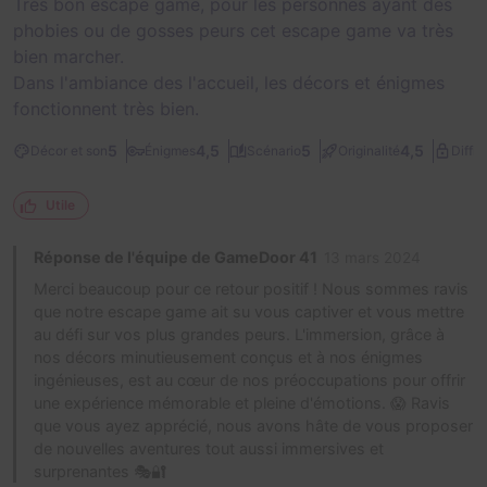
Très bon escape game, pour les personnes ayant des
phobies ou de gosses peurs cet escape game va très
bien marcher.
Dans l'ambiance des l'accueil, les décors et énigmes
fonctionnent très bien.
5
4,5
5
4,5
Décor et son
Énigmes
Scénario
Originalité
Diffic
Utile
Réponse de l'équipe de GameDoor 41
13 mars 2024
Merci beaucoup pour ce retour positif ! Nous sommes ravis
que notre escape game ait su vous captiver et vous mettre
au défi sur vos plus grandes peurs. L'immersion, grâce à
nos décors minutieusement conçus et à nos énigmes
ingénieuses, est au cœur de nos préoccupations pour offrir
une expérience mémorable et pleine d'émotions. 😱 Ravis
que vous ayez apprécié, nous avons hâte de vous proposer
de nouvelles aventures tout aussi immersives et
surprenantes 🎭🔐