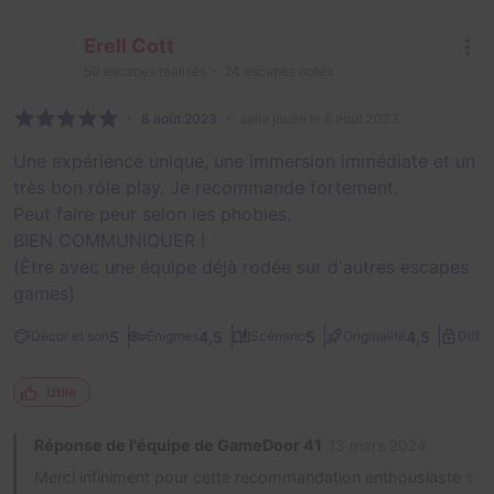
Erell Cott
50
escapes réalisés
24
escapes notés
8 août 2023
salle jouée le 8 août 2023
Une expérience unique, une immersion immédiate et un
très bon rôle play. Je recommande fortement.
Peut faire peur selon les phobies.
BIEN COMMUNIQUER !
(Être avec une équipe déjà rodée sur d'autres escapes
games)
5
4,5
5
4,5
Décor et son
Énigmes
Scénario
Originalité
Diffic
Utile
Réponse de l'équipe de GameDoor 41
13 mars 2024
Merci infiniment pour cette recommandation enthousiaste ✨