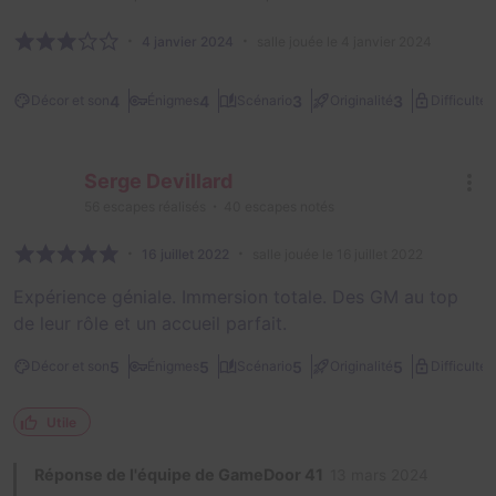
4 janvier 2024
salle jouée le 4 janvier 2024
3
4
4
3
3
Décor et son
Énigmes
Scénario
Originalité
Difficulté
Serge Devillard
56
escapes réalisés
40
escapes notés
16 juillet 2022
salle jouée le 16 juillet 2022
Expérience géniale. Immersion totale. Des GM au top
de leur rôle et un accueil parfait.
3
5
5
5
5
Décor et son
Énigmes
Scénario
Originalité
Difficulté
Utile
Réponse de l'équipe de GameDoor 41
13 mars 2024