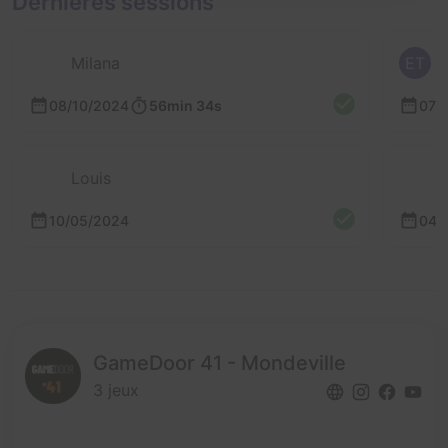
Dernières sessions
Milana
ET
08/10/2024
56min 34s
07/
Louis
10/05/2024
04/
GameDoor 41 - Mondeville
3 jeux