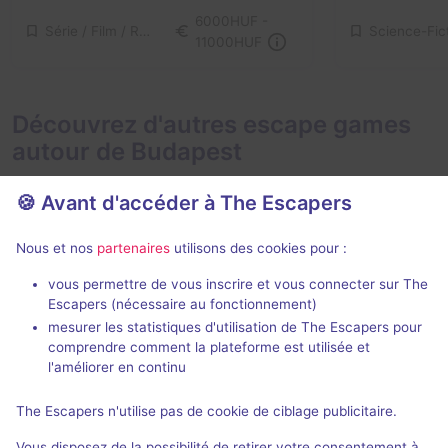
6000HUF -
Série / Film / Roman
Science-Fic
11000HUF
Découvrez d'autres escape games
autour de Budapest
🍪 Avant d'accéder à The Escapers
Nous et nos
partenaires
utilisons des cookies pour :
75 min
vous permettre de vous inscrire et vous connecter sur The
Escapers (nécessaire au fonctionnement)
Secret Subway
Heaven and 
mesurer les statistiques d'utilisation de The Escapers pour
E-Exit
- Budapest
E-Exit
- Budap
comprendre comment la plateforme est utilisée et
4,8 / 5
43 avis
l'améliorer en continu
2 - 6
Intermédiaire
2 - 6
The Escapers n'utilise pas de cookie de ciblage publicitaire.
4000HUF -
Série / Film / Roman
Science-Fic
Vous disposez de la possibilité de retirer votre consentement à
8000HUF