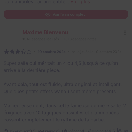
ou manipulés par une entité...
Voir plus
Voir l'avis complet
Maxime Bienvenu
1341
escapes réalisés
1316
escapes notés
10 octobre 2024
salle jouée le 10 octobre 2024
Super salle qui méritait un 4 ou 4,5 jusqu’à ce qu’on
arrive à la dernière pièce.
Avant cela, tout est fluide, ultra original et intelligent.
Quelques petits effets wahou sont même présents.
Malheureusement, dans cette fameuse dernière salle, 2
énigmes avec 10 logiques possibles et alambiquées
cassent complètement le rythme de la partie.
3,5
3
4
4,5
Décor et son
Énigmes
Scénario
Originalité
Diffic