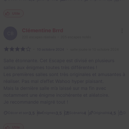
Utile
Clémentine Brrd
CB
220
escapes réalisés
205
escapes notés
10 octobre 2024
salle jouée le 10 octobre 2024
Salle étonnante. Cet Escape est divisé en plusieurs
salles aux énigmes toutes très différentes !
Les premières salles sont très originales et amusantes à
réaliser. Pas mal d’effet Wahoo hyper plaisant.
Mais la dernière salle m’a laissé sur ma fin avec
notamment une énigme incohérente et aléatoire.
Je recommande malgré tout !
3,5
3,5
4
4,5
Décor et son
Énigmes
Scénario
Originalité
Dif
Utile