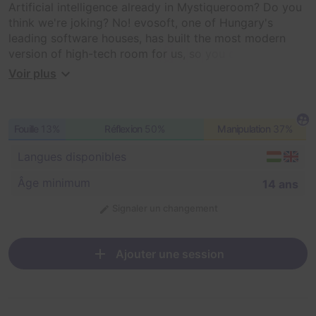
Artificial intelligence already in Mystiqueroom? Do you
think we're joking? No! evosoft, one of Hungary's
leading software houses, has built the most modern
version of high-tech room for us, so you can really feel
yourself in the future. Imagine that behind the
Voir plus
computers of our secret laboratory, our development
engineer has been working on an artificial intelligence
project for months. The goal is to create a brave new
Fouille
13%
Réflexion
50%
Manipulation
37%
world where people work with the help of
supercomputers. There's just a little more work to be
Langues disponibles
done on the first Artificial Intelligence prototype, but
we need your help. Something is missing that will
Âge minimum
14 ans
change the humanity forever. Find and open the way
out in 60 minutes.
Signaler un changement
Ajouter une session