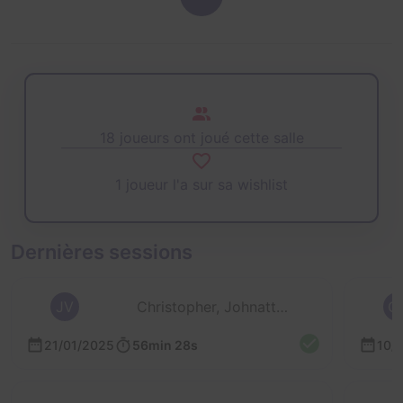
18 joueurs ont joué cette salle
1 joueur l'a sur sa wishlist
Dernières sessions
JV
Christopher, Johnattan, Jérôme et Megan
C
21/01/2025
56min 28s
10/