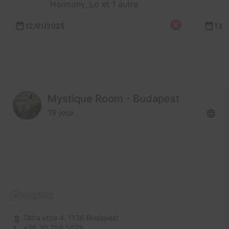
Harmony, Lo et 1 autre
12/01/2025
13/
Mystique Room - Budapest
19 jeux
Tátra utca 4,
1136 Budapest
+36 30 799 5679