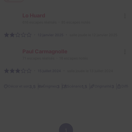
Lo Huard
616
escapes réalisés
85
escapes notés
12 janvier 2025
salle jouée le 12 janvier 2025
Paul Carmagnolle
71
escapes réalisés
16
escapes notés
15 juillet 2024
salle jouée le 13 juillet 2024
3,5
3
1,5
3
Décor et son
Énigmes
Scénario
Originalité
Difficu
1