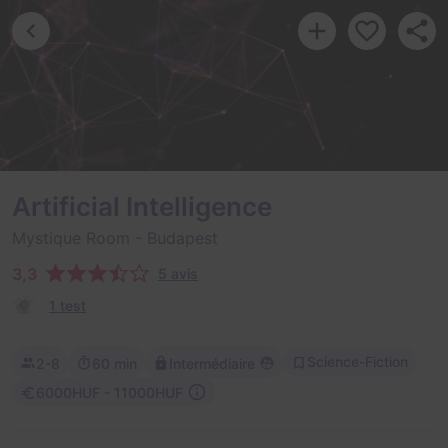
Artificial Intelligence
Mystique Room
- Budapest
3,3
5 avis
1 test
Science-Fiction
2-8
60 min
Intermédiaire
6000HUF - 11000HUF