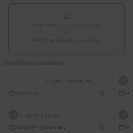
45 joueurs ont joué cette salle
Personne ne l'a sur sa wishlist
Dernières sessions
Victoria, Frédéric, Ally et Natacha
IS
23/04/2022
10/
HB
Hugo et 2 autres
LP
28/12/2021
47min 36s
26/