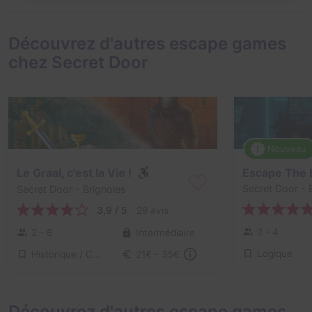
Découvrez d'autres escape games
chez Secret Door
Nouveau
Le Graal, c'est la Vie !
Secret Door
- 
Secret Door
- Brignoles
3,9 / 5
29 avis
2 - 4
2 - 6
Intermédiaire
Logique
Historique / Culturel
21€ - 35€
Découvrez d'autres escape games