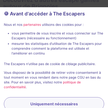
autour de Brignoles
🍪 Avant d'accéder à The Escapers
Nous et nos
partenaires
utilisons des cookies pour :
vous permettre de vous inscrire et vous connecter sur The
Escape box
Escapers (nécessaire au fonctionnement)
mesurer les statistiques d'utilisation de The Escapers pour
Le Secret de l'Astronome
L'Affaire Wa
comprendre comment la plateforme est utilisée et
Ex Machina
- Toulon
Projet Warren
-
l'améliorer en continu
4,8 / 5
36 avis
The Escapers n'utilise pas de cookie de ciblage publicitaire.
Au choix
2 - 5
2 - 8
Vous disposez de la possibilité de retirer votre consentement à
Fantastique, Enquête / Mystère
30€ - 45€
tout moment en vous rendant dans notre page CGU en bas du
site. Pour en savoir plus, visitez notre
politique de
confidentialité
.
Uniquement nécessaires