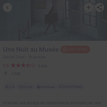
Une Nuit au Musée
Salle fermée
Secret Door
- Brignoles
3,5
4 avis
1 test
Cambriolage
2-6
60 min
Inconnue
Incarnez une équipe de cambrioleurs envoyée par une