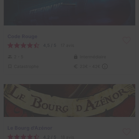
Code Rouge
4,5 / 5
17 avis
2 - 5
Intermédiaire
Catastrophe
23€ - 42€
Le Bourg d'Azénor
4,2 / 5
18 avis