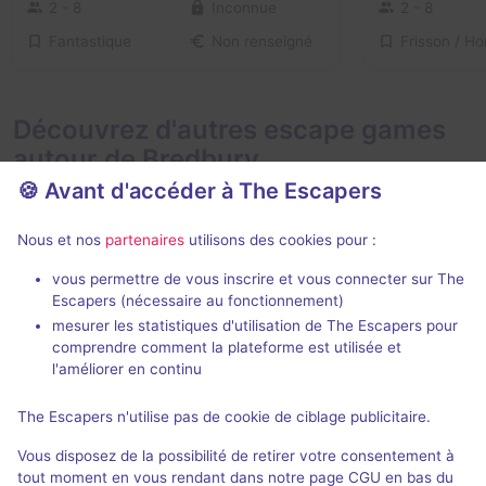
2 - 8
Inconnue
2 - 8
Fantastique
Non renseigné
Découvrez d'autres escape games
autour de Bredbury
🍪 Avant d'accéder à The Escapers
Nous et nos
partenaires
utilisons des cookies pour :
vous permettre de vous inscrire et vous connecter sur The
Escapers (nécessaire au fonctionnement)
mesurer les statistiques d'utilisation de The Escapers pour
Mr Copplestone's Curiosity Shop
Alice in Puzz
comprendre comment la plateforme est utilisée et
Escape Quest
- Macclesfield
Escape Hunt
-
l'améliorer en continu
5 / 5
1 avis
The Escapers n'utilise pas de cookie de ciblage publicitaire.
2 - 10
Inconnue
2 - 6
Vous disposez de la possibilité de retirer votre consentement à
Science-Fiction
£22,5 - £30
tout moment en vous rendant dans notre page CGU en bas du