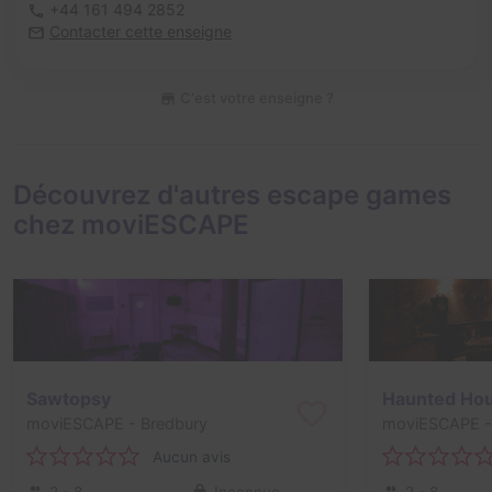
+44 161 494 2852
Contacter cette enseigne
C'est votre enseigne ?
Découvrez d'autres escape games
chez moviESCAPE
Sawtopsy
moviESCAPE
- Bredbury
moviESCAPE
-
Aucun avis
2 - 8
Inconnue
2 - 8