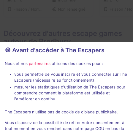
Frisson / Horreur, Série / Film / Roman
Non renseigné
Découvrez d'autres escape games
autour de Bredbury
🍪 Avant d'accéder à The Escapers
Nous et nos
partenaires
utilisons des cookies pour :
vous permettre de vous inscrire et vous connecter sur The
Escapers (nécessaire au fonctionnement)
mesurer les statistiques d'utilisation de The Escapers pour
Mr Copplestone's Curiosity Shop
Alice in Puzz
comprendre comment la plateforme est utilisée et
Escape Quest
- Macclesfield
Escape Hunt
-
l'améliorer en continu
5 / 5
1 avis
The Escapers n'utilise pas de cookie de ciblage publicitaire.
2 - 10
Inconnue
2 - 6
Vous disposez de la possibilité de retirer votre consentement à
Science-Fiction
£22,5 - £30
tout moment en vous rendant dans notre page CGU en bas du