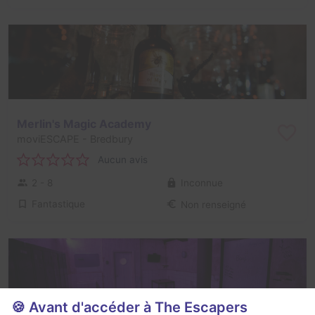
Merlin's Magic Academy
moviESCAPE
- Bredbury
Aucun avis
2 - 8
Inconnue
Fantastique
Non renseigné
🍪 Avant d'accéder à The Escapers