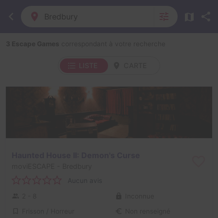
Bredbury
3 Escape Games
correspondant à votre recherche
LISTE
CARTE
Haunted House II: Demon's Curse
moviESCAPE
- Bredbury
Aucun avis
2 - 8
Inconnue
Frisson / Horreur
Non renseigné