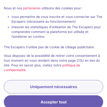
Sawtopsy
Nous et nos
partenaires
utilisons des cookies pour :
moviESCAPE
- Bredbury
vous permettre de vous inscrire et vous connecter sur The
Aucun avis
Escapers (nécessaire au fonctionnement)
mesurer les statistiques d'utilisation de The Escapers pour
2 - 8
Inconnue
comprendre comment la plateforme est utilisée et
Frisson / Horreur, Série / Film / Roman
Non renseigné
l'améliorer en continu
The Escapers n'utilise pas de cookie de ciblage publicitaire.
Vous disposez de la possibilité de retirer votre consentement à
17
autres salles correspondant à votre recherche
tout moment en vous rendant dans notre page CGU en bas du
sont disponibles autour de
Bredbury
.
site. Pour en savoir plus, visitez notre
politique de
confidentialité
.
Étendre la recherche
Uniquement nécessaires
Accepter tout