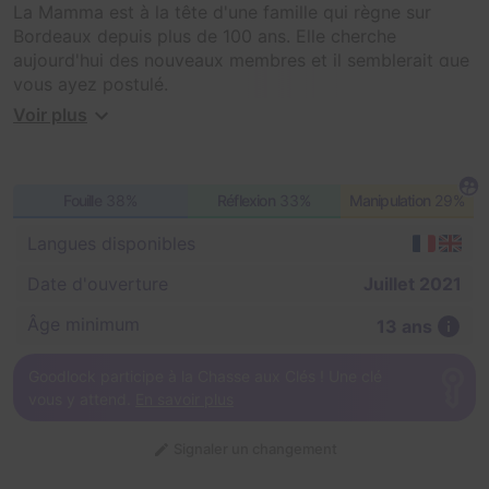
La Mamma est à la tête d'une famille qui règne sur
Bordeaux depuis plus de 100 ans. Elle cherche
aujourd'hui des nouveaux membres et il semblerait que
vous ayez postulé.
Pour tester vos compétences, la Mamma prévoit de
Voir plus
vous soumettre à une série d'épreuves aussi singulières
que mystérieuses, où vous devrez choisir
entre
collaborer
avec les autres ou les
trahir
.
Fouille
38%
Réflexion
33%
Manipulation
29%
🔓 Aucun cadenas
😍 La plus grande salle de Bordeaux : 100m² !
Langues disponibles
🔎 Fouille : 50%
❄️ Salle climatisée !
Date d'ouverture
Juillet 2021
🎁 Expérience personnalisable (Anniversaire, EVJF,
EVG...)
Âge minimum
13 ans
Goodlock participe à la Chasse aux Clés ! Une clé
vous y attend.
En savoir plus
Signaler un changement