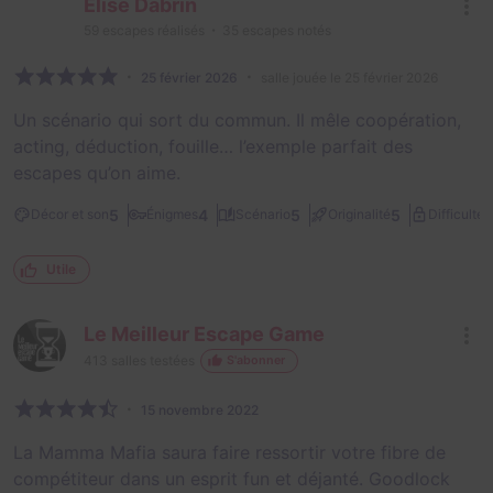
Elise Dabrin
59
escapes réalisés
35
escapes notés
25 février 2026
salle jouée le 25 février 2026
Un scénario qui sort du commun. Il mêle coopération,
acting, déduction, fouille… l’exemple parfait des
escapes qu’on aime.
2
5
4
5
5
Décor et son
Énigmes
Scénario
Originalité
Difficulté
Utile
Le Meilleur Escape Game
413
salles testées
S'abonner
15 novembre 2022
La Mamma Mafia saura faire ressortir votre fibre de
compétiteur dans un esprit fun et déjanté. Goodlock