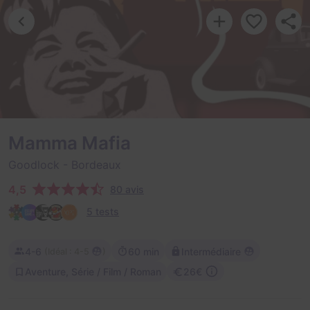
Mamma Mafia
Goodlock
- Bordeaux
4,5
80 avis
5 tests
4-6
60 min
Intermédiaire
(
)
Idéal : 4-5
Aventure, Série / Film / Roman
26€