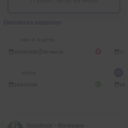
73 joueurs l'ont sur leur wishlist
Dernières sessions
Alex et 4 autres
02/08/2026
1h 1min 1s
17/
Justine
SS
24/07/2026
28/
Goodlock - Bordeaux