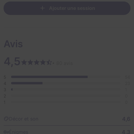
Ajouter une session
Avis
4,5
• 80 avis
5
56
4
23
3
1
2
0
1
0
4,6
Décor et son
4,3
Énigmes