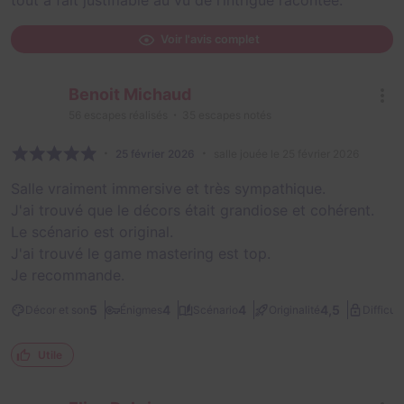
tout à fait justifiable au vu de l’intrigue racontée.
Voir l'avis complet
Benoit Michaud
56
escapes réalisés
35
escapes notés
25 février 2026
salle jouée le 25 février 2026
Salle vraiment immersive et très sympathique.
J'ai trouvé que le décors était grandiose et cohérent.
Le scénario est original.
J'ai trouvé le game mastering est top.
Je recommande.
5
4
4
4,5
Décor et son
Énigmes
Scénario
Originalité
Difficult
Utile