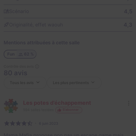
4,5
Scénario
4,3
Originalité, effet waouh
Mentions attribuées à cette salle
Fun
62 %
Contrôle des avis
80 avis
Les potes d’échappement
594
salles testées
S'abonner
6 juin 2023
Mama Mafia propose non pas un escape game mais