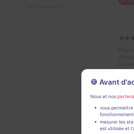
Voi
Contrôle des avis
Pour c
dans le
pu fair
décors
Sinon 
🍪 Avant d'
produi
les am
Nous et nos
partena
Décor 
vous permettre 
fonctionnement
Util
mesurer les sta
est utilisée et 