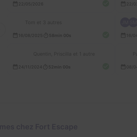
22/05/2026
22/0
Tom et 3 autres
JM
SM
16/08/2025
58min 00s
16/0
Quentin, Priscilla et 1 autre
P
24/11/2024
52min 00s
08/0
ames chez Fort Escape