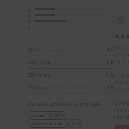
5
2
4
2
3
3
2
0
1
0
Vous i
4,5
Décor et son
compre
sensat
3,8
Énigmes
3,8
Scénario
Le scé
dès le
3,6
Originalité, effet waouh
soin po
Côté g
Mentions attribuées à cette salle
commun
Accueil
67 %
naturell
Game mastering
50 %