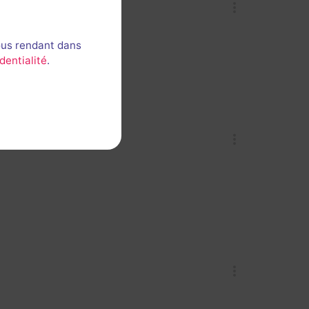
ous rendant dans
dentialité
.