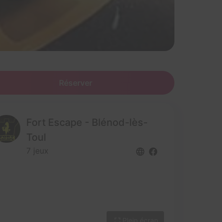
Réserver
Fort Escape - Blénod-lès-
Toul
7 jeux
Plein écran