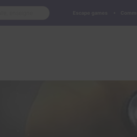
Escape games
Commu