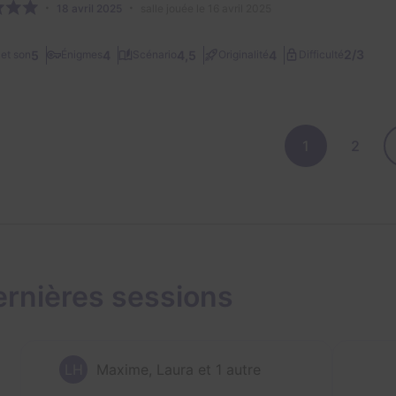
18 avril 2025
salle jouée le 16 avril 2025
2/3
5
4
4,5
4
et son
Énigmes
Scénario
Originalité
Difficulté
1
2
rnières sessions
LH
Maxime, Laura et 1 autre