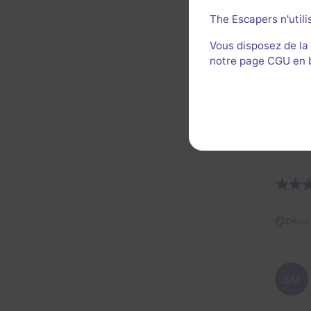
The Escapers n'utili
Vous disposez de la
notre page CGU en ba
Décor 
Décor 
SM