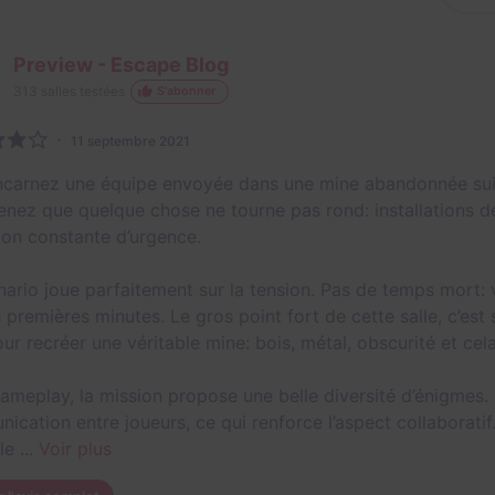
Preview - Escape Blog
313
salles testées
S'abonner
11 septembre 2021
ncarnez une équipe envoyée dans une mine abandonnée suite 
nez que quelque chose ne tourne pas rond: installations dé
ion constante d’urgence.
nario joue parfaitement sur la tension. Pas de temps mort: 
s premières minutes. Le gros point fort de cette salle, c’es
ur recréer une véritable mine: bois, métal, obscurité et cel
ameplay, la mission propose une belle diversité d’énigmes
ication entre joueurs, ce qui renforce l’aspect collaboratif
e ...
Voir plus