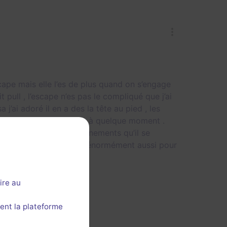
ape mais elle l’es de plus quand on s’engage
it pull , l’escape n’es pas le compliqué que j’ai
 j’ai adoré il en a des la tête au pied , les
chaîne très bien à part à quelque moment .
arler du lieu et des événements qu’il se
ur tout sa je recommande énormément aussi pour
ire au
ent la plateforme