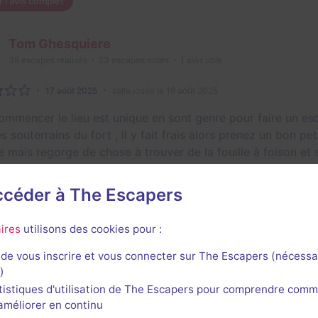
r l'avis complet
Tom Ghesquiere
39
escapes réalisés
23
escapes notés
1
avis utile
17 août 2025
salle jouée le 16 août 2025
ommencer le lieu est unique en sont genre pour faire un esc
s souterrains du fort , il y fait frais alors prenez un bon pet
e mais regorge de chose à trouver de la fouille à foison et sa
 sont « basique » mais marche bien pour le thème tout s’en
nous avons très bien été accueilli et avons pu longuement p
accéder à The Escapers
sait ici c’était très cool en tout cas d’avoir pu échangé s
ateurs de bon frissons pour les autres escape game
ires
utilisons des cookies pour :
1/3
4
3
3
3
et son
Énigmes
Scénario
Originalité
Difficulté
de vous inscrire et vous connecter sur The Escapers (nécessa
)
e
tistiques d'utilisation de The Escapers pour comprendre comm
l'améliorer en continu