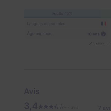
Fouille
45%
Langues disponibles
Âge minimum
10 ans
Signaler u
Avis
3,4
7 avi
• 7 avis