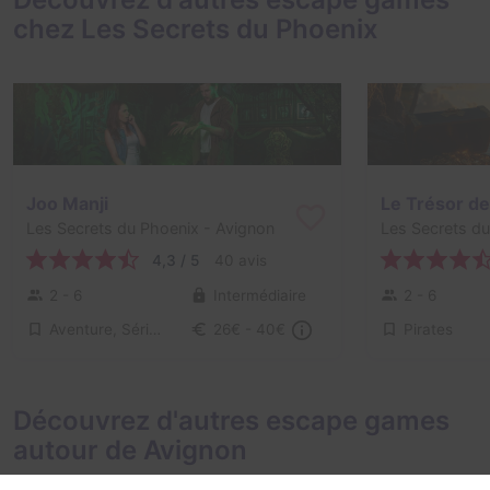
chez Les Secrets du Phoenix
Joo Manji
Le Trésor de
Les Secrets du Phoenix
- Avignon
Les Secrets d
4,3 / 5
40 avis
2 - 6
Intermédiaire
2 - 6
Aventure, Série / Film / Roman
Pirates
26€ - 40€
Découvrez d'autres escape games
autour de Avignon