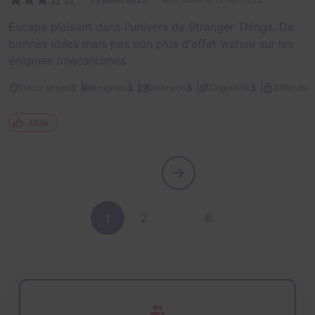
Escape plaisant dans l'univers de Stranger Things. De
bonnes idées mais pas non plus d'effet wahou sur les
énigmes /mécanismes
2
3
3
3
3
Décor et son
Énigmes
Scénario
Originalité
Difficulté
Utile
1
2
…
6