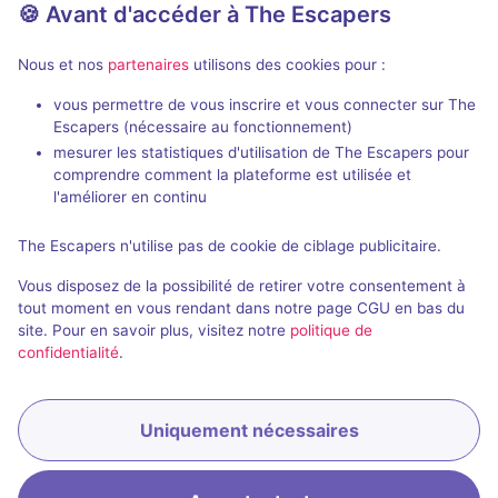
🍪 Avant d'accéder à The Escapers
Nous et nos
partenaires
utilisons des cookies pour :
vous permettre de vous inscrire et vous connecter sur The
Escapers (nécessaire au fonctionnement)
L'École des Sorciers : le Grimoire Magique
La Malédictio
mesurer les statistiques d'utilisation de The Escapers pour
The Last Myst
comprendre comment la plateforme est utilisée et
The Last Mystery
- Avignon
l'améliorer en continu
4,5 / 5
41 avis
2 - 6
The Escapers n'utilise pas de cookie de ciblage publicitaire.
3 - 8
Intermédiaire
Vous disposez de la possibilité de retirer votre consentement à
Fantastique, Série / Film / Roman
24€ - 29€
tout moment en vous rendant dans notre page CGU en bas du
site. Pour en savoir plus, visitez notre
politique de
confidentialité
.
Uniquement nécessaires
Réserver