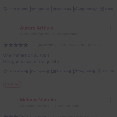
5
4
4
4,5
Décor et son
Énigmes
Scénario
Originalité
Difficult
Aurore Arthuis
57
escapes réalisés
41
escapes notés
30 juillet 2025
salle jouée le 30 juillet 2025
Une immersion au top !
Des game master de qualité
2
5
5
5
5
Décor et son
Énigmes
Scénario
Originalité
Difficulté
Utile
Melanie Vukelic
33
escapes réalisés
12
escapes notés
20 juillet 2025
salle jouée le 15 mai 2025