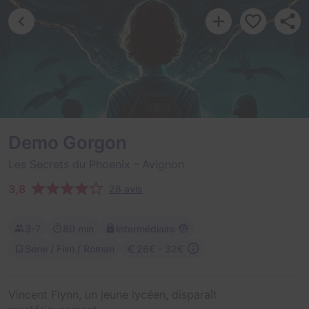
Demo Gorgon
Les Secrets du Phoenix
- Avignon
3,8
28 avis
3-7
80 min
Intermédiaire
Série / Film / Roman
26€ - 32€
Vincent Flynn, un jeune lycéen, disparaît