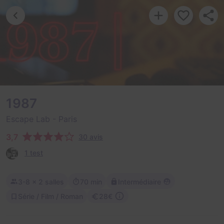
1987
Escape Lab
- Paris
3,7
30 avis
1 test
3-8
× 2 salles
70 min
Intermédiaire
Série / Film / Roman
28€