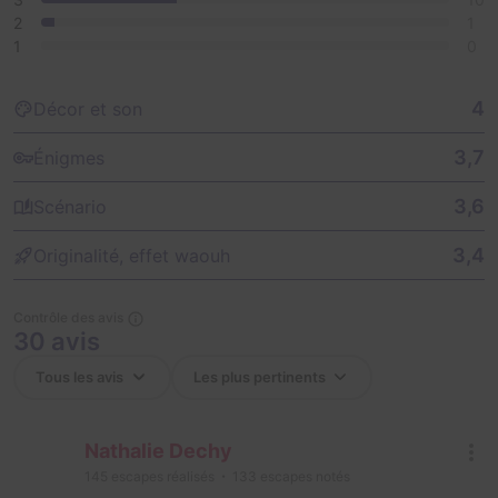
2
1
1
0
4
Décor et son
3,7
Énigmes
3,6
Scénario
3,4
Originalité, effet waouh
Contrôle des avis
30 avis
Nathalie Dechy
145
escapes réalisés
133
escapes notés