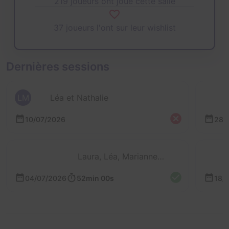
219 joueurs ont joué cette salle
37 joueurs l'ont sur leur wishlist
Dernières sessions
LM
Léa et Nathalie
10/07/2026
28/
Laura, Léa, Marianne et Manon
04/07/2026
52min 00s
18/