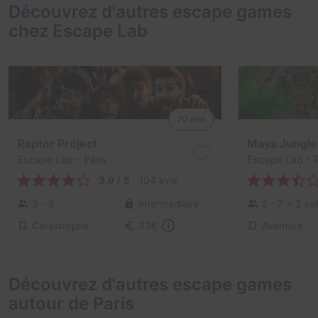
Découvrez d'autres escape games
chez Escape Lab
70 min
Raptor Project
Maya Jungle
Escape Lab
- Paris
Escape Lab
- P
3,9 / 5
104 avis
3 - 8
Intermédiaire
2 - 7
× 2 sal
Catastrophe, Série / Film / Roman
Aventure
33€
Découvrez d'autres escape games
autour de Paris