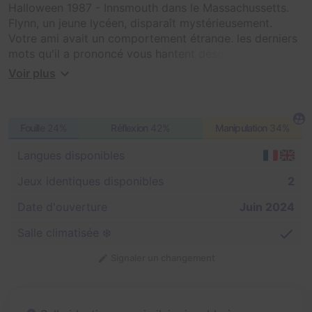
Halloween 1987 - Innsmouth dans le Massachussetts.
Flynn, un jeune lycéen, disparaît mystérieusement.
Votre ami avait un comportement étrange, les derniers
mots qu'il a prononcé vous hantent désormais.
« Le portail est ouvert ! Mais bientôt Le Demogorgon
Voir plus
vous emportera... » Il faut en savoir plus et tenter de le
retrouver !
Fouille
24%
Réflexion
42%
Manipulation
34%
Vous avez prétexté une sortie pour Halloween avec
votre bande de potes, déguisés ou pas, vous allez vous
Langues disponibles
introduire sans bruit dans la maison des Flynn pour
trouver des indices.
Jeux identiques disponibles
2
Une version approchante de ce jeu existait auparavant
Date d'ouverture
Juin 2024
à Game Of Room Lyon sous le nom Demogorgon.
Salle climatisée ❄️
Signaler un changement