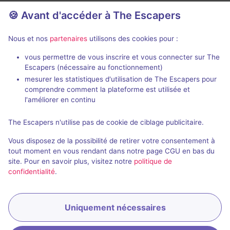
🍪 Avant d'accéder à The Escapers
Nous et nos
partenaires
utilisons des cookies pour :
2 h
vous permettre de vous inscrire et vous connecter sur The
Escapers (nécessaire au fonctionnement)
Zone 51
Le Taxiderm
mesurer les statistiques d'utilisation de The Escapers pour
Live Cinema
- Paris
Deep Inside
- P
comprendre comment la plateforme est utilisée et
5 / 5
271 avis
l'améliorer en continu
3 - 6
Intermédiaire
2 - 5
The Escapers n'utilise pas de cookie de ciblage publicitaire.
Aventure
49€ - 75€
Vous disposez de la possibilité de retirer votre consentement à
tout moment en vous rendant dans notre page CGU en bas du
site. Pour en savoir plus, visitez notre
politique de
confidentialité
.
Uniquement nécessaires
Réserver