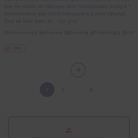
que les objets de l’époque sont nostalgiques (malgré 1
anachronisme que notre coéquipière a noté hahaha).
Tout se tient bien, et...
Voir plus
4,5
4
4
3,5
Décor et son
Énigmes
Scénario
Originalité
Diffic
Utile
1
2
…
6