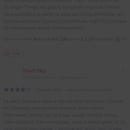
Salle d'escape plutôt classique, mais l'adaptation de
Stranger Things est plutôt sympa et originale ! Même
sans connaître la série, la salle est compréhensible, les
puzzles sont pas toujours compliqués, mais font preuve
de mécaniques assez intéressantes !
4
4,5
3,5
3
Décor et son
Énigmes
Scénario
Originalité
Diffic
Utile
Youri Skp
219
escapes réalisés
45
escapes notés
5 janvier 2026
salle jouée le 5 janvier 2026
Le petit Gaspard nous a convié chez son pote Vincent
en l’absence des parents l’espace d’une soirée
Halloween, et tout ne s’est pas passé comme prévu,
mais Gaspard, très courageux, nous a laissé gérer et ça
s’est plutôt bien passé. L’intrigue est aussi bien ficelée