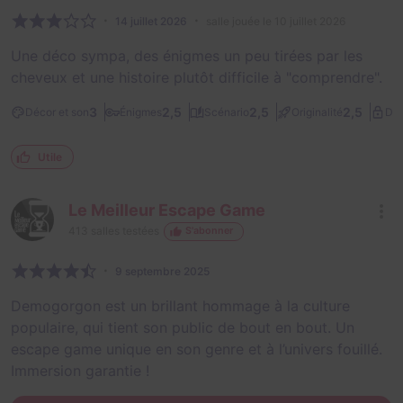
14 juillet 2026
salle jouée le 10 juillet 2026
Une déco sympa, des énigmes un peu tirées par les
cheveux et une histoire plutôt difficile à "comprendre".
3
2,5
2,5
2,5
Décor et son
Énigmes
Scénario
Originalité
Dif
Utile
Le Meilleur Escape Game
413
salles testées
S'abonner
9 septembre 2025
Demogorgon est un brillant hommage à la culture
populaire, qui tient son public de bout en bout. Un
escape game unique en son genre et à l’univers fouillé.
Immersion garantie !