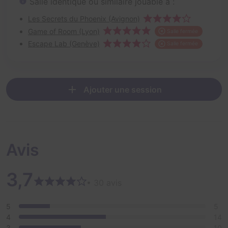
Salle identique ou similaire jouable à :
Les Secrets du Phoenix (Avignon)
Game of Room (Lyon)
Salle fermée
Escape Lab (Genève)
Salle fermée
Ajouter une session
Avis
3,7
• 30 avis
5
5
4
14
3
10