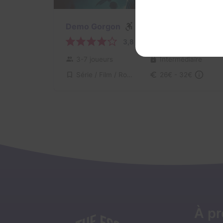
80 min
Demo Gorgon
3,8 / 5
28 avis
3-7 joueurs
Intermédiaire
Série / Film / Roman
26€ - 32€
À p