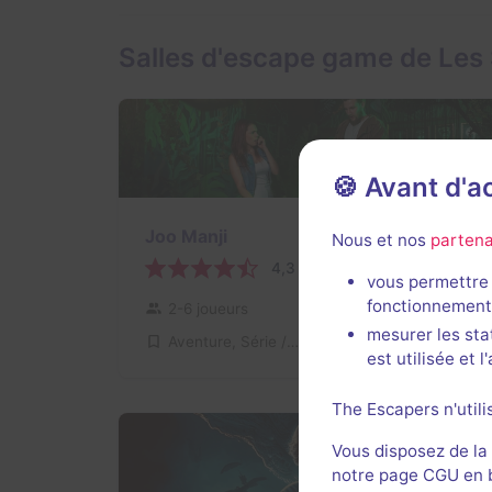
Salles d'escape game de Les
🍪 Avant d'
Joo Manji
Nous et nos
partena
4,3 / 5
40 avis
vous permettre 
fonctionnement
2-6 joueurs
Intermédiaire
mesurer les sta
Aventure, Série / Film / Roman
26€ - 40€
est utilisée et 
The Escapers n'utili
Vous disposez de la
notre page CGU en ba