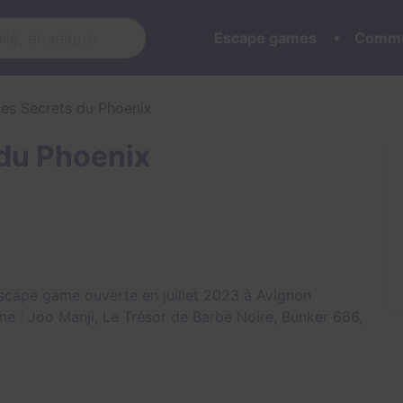
Escape games
Commu
Les Secrets du Phoenix
 du Phoenix
scape game ouverte en juillet 2023 à Avignon
me :
Joo Manji
,
Le Trésor de Barbe Noire
,
Bunker 666
,