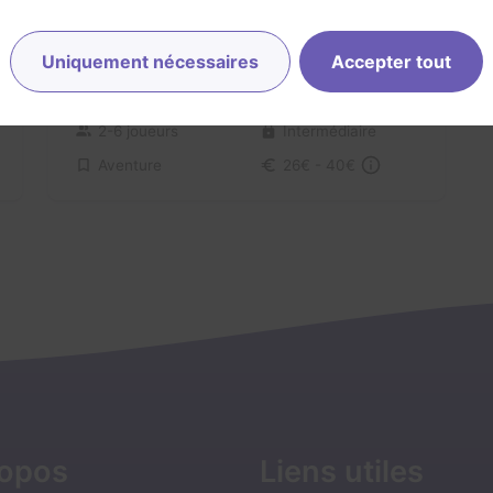
La Malédiction du Pharaon
Uniquement nécessaires
Accepter tout
4,1 / 5
15 avis
2-6 joueurs
Intermédiaire
Aventure
26€ - 40€
ropos
Liens utiles