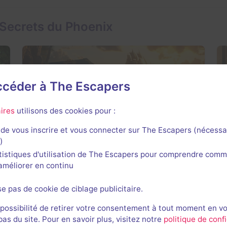
 Secrets du Phoenix
accéder à The Escapers
Le Trésor de Barbe Noire
ires
utilisons des cookies pour :
4,5 / 5
13 avis
de vous inscrire et vous connecter sur The Escapers (nécessa
)
2-6 joueurs
Pour débuter
tistiques d'utilisation de The Escapers pour comprendre comm
Pirates
26€ - 40€
l'améliorer en continu
se pas de cookie de ciblage publicitaire.
 possibilité de retirer votre consentement à tout moment en v
s du site. Pour en savoir plus, visitez notre
politique de confi