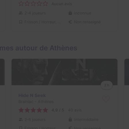
Aucun avis
2-4 joueurs
Inconnue
Frisson / Horreur, Enquête / Mystère
Non renseigné
ames autour de Athènes
2 h
Hide N Seek
Brainiac
- Athènes
4,9 / 5
40 avis
2-6 joueurs
Intermédiaire
Frisson / Horreur
Non renseigné