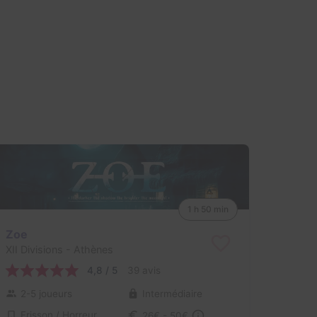
1 h 50 min
Zoe
XII Divisions
- Athènes
4,8 / 5
39 avis
2-5 joueurs
Intermédiaire
Frisson / Horreur
26€ - 50€