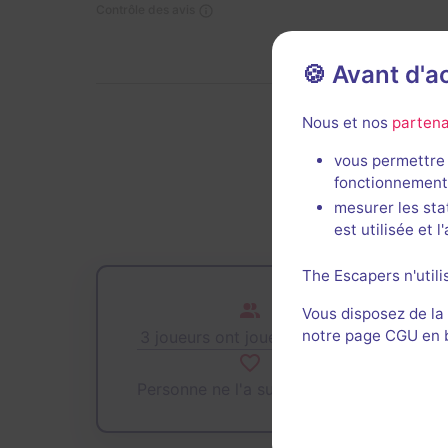
Contrôle des avis
🍪 Avant d'
Nous et nos
partena
De
vous permettre 
fonctionnement
mesurer les sta
est utilisée et 
The Escapers n'utili
Vous disposez de la
notre page CGU en ba
3 joueurs ont joué cette salle
Personne ne l'a sur sa wishlist