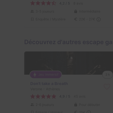
4,2 / 5
8 avis
3-5 joueurs
Intermédiaire
Enquête / Mystère
22€ - 27€
Découvrez d'autres escape g
Jeu immersif
2 h
Don't take a Breath
Verone
- Athènes
4,9 / 5
45 avis
2-6 joueurs
Pour débuter
Frisson / Horreur
25€