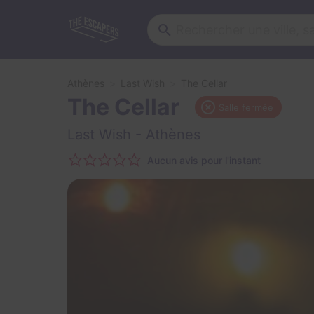
Athènes
Last Wish
The Cellar
The Cellar
Salle fermée
Last Wish
- Athènes
Aucun avis pour l'instant