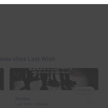
ames chez Last Wish
1 h 40 min
Domino
Last Wish
- Athènes