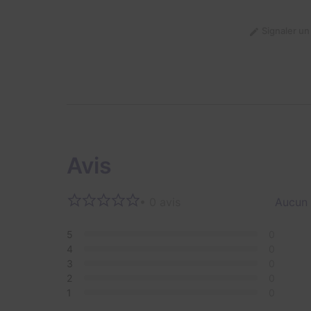
Signaler u
Avis
• 0 avis
Aucun 
5
0
4
0
3
0
2
0
1
0