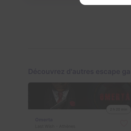
Découvrez d'autres escape g
2 h 20 min
Omerta
Last Wish
- Athènes