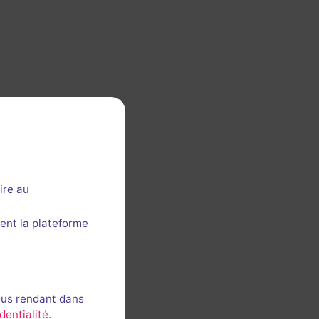
ire au
ent la plateforme
ous rendant dans
dentialité
.