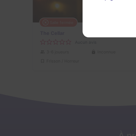
Salle fermée
1 h 40 min
The Cellar
Aucun avis
3-6 joueurs
Inconnue
Frisson / Horreur
À p