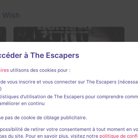
t Wish
accéder à The Escapers
1 h 40 min
Domino
ires
utilisons des cookies pour :
Aucun avis
de vous inscrire et vous connecter sur The Escapers (nécessa
2-4 joueurs
Inconnue
)
Frisson / Horreur, Enquête / Mystère
Non renseigné
tistiques d'utilisation de The Escapers pour comprendre comm
l'améliorer en continu
se pas de cookie de ciblage publicitaire.
 possibilité de retirer votre consentement à tout moment en v
s du site. Pour en savoir plus, visitez notre
politique de confi