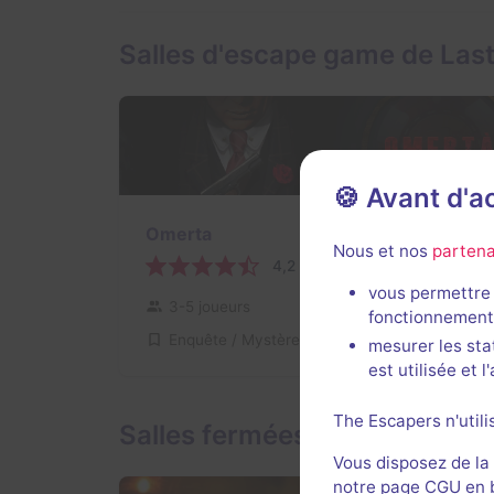
Salles d'escape game de Las
🍪 Avant d'
2 h 20 min
Omerta
Nous et nos
partena
4,2 / 5
8 avis
vous permettre 
3-5 joueurs
Intermédiaire
fonctionnement
Enquête / Mystère
22€ - 27€
mesurer les sta
est utilisée et 
The Escapers n'utili
Salles fermées de Last Wish
Vous disposez de la
notre page CGU en ba