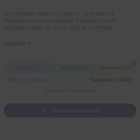
Le professeur Athanor a disparu. Vous êtes les
enquêteurs et vous conseillez à distance, votre
collègue présent sur place, chez le professeur.
Vous devrez faire preuve d'observation, de déduction,
Voir plus
d'analyse et de logique pour enquêter et résoudre le
secret de l'alchimiste en moins de 60 minutes.
Fouille
43%
Réflexion
43%
Manipulation
14%
Jouez à un Escape Game d'une nouvelle manière ! Bien
plus qu'un jeu, des émotions à partager. Jouez depuis
Date d'ouverture
Septembre 2020
n'importe où et jouez avec qui vous le souhaitez ! Vos
amis, votre famille, vos collègues, grâce à la
Signaler un changement
visioconférence.
Ajouter une session