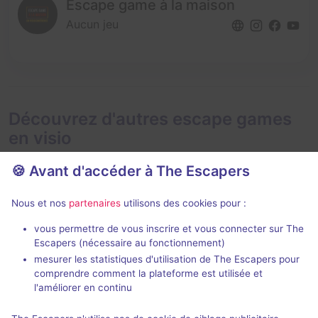
Escape game à la maison
Aucun jeu
Découvrez d'autres escape games
en visio
🍪 Avant d'accéder à The Escapers
Nous et nos
partenaires
utilisons des cookies pour :
En visio
Évènemen
99 min
vous permettre de vous inscrire et vous connecter sur The
Escapers (nécessaire au fonctionnement)
Showdown
Die Menager
mesurer les statistiques d'utilisation de The Escapers pour
66 Minuten
- Neuwied
Dark Drama
comprendre comment la plateforme est utilisée et
l'améliorer en continu
5 / 5
1 avis
2 - 14
Inconnue
4 - 6