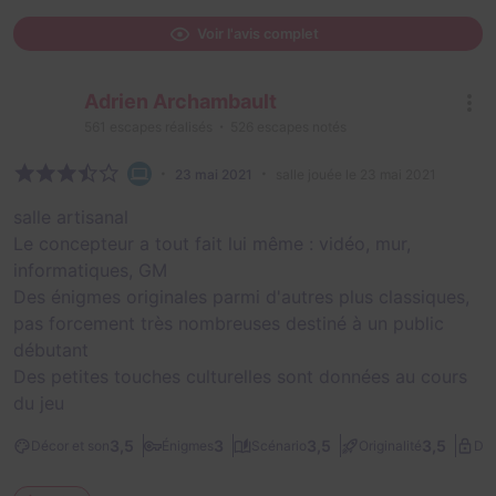
Voir l'avis complet
Adrien Archambault
561
escapes réalisés
526
escapes notés
23 mai 2021
salle jouée le 23 mai 2021
salle artisanal
Le concepteur a tout fait lui même : vidéo, mur,
informatiques, GM
Des énigmes originales parmi d'autres plus classiques,
pas forcement très nombreuses destiné à un public
débutant
Des petites touches culturelles sont données au cours
du jeu
3,5
3
3,5
3,5
Décor et son
Énigmes
Scénario
Originalité
Dif