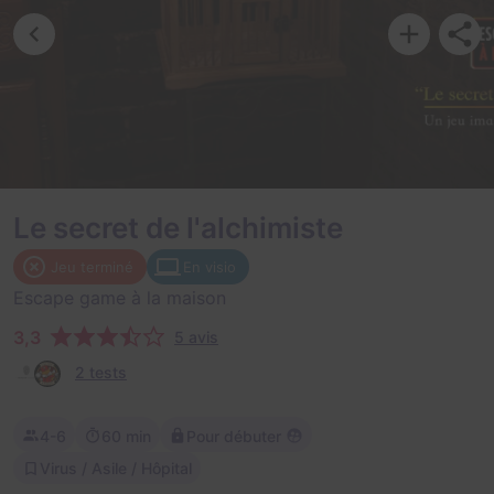
Le secret de l'alchimiste
Jeu terminé
En visio
Escape game à la maison
3,3
5 avis
2 tests
4-6
60 min
Pour débuter
Virus / Asile / Hôpital