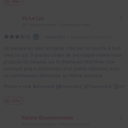
Utile
Yo Le Lin
207
escapes réalisés
206
escapes notés
23 mai 2021
salle jouée le 23 mai 2021
Un escape en visio artisanal créé par un touche à tout
chez lui qui, à grands coups de bricolages malins nous
propose 50 minutes sur le thème de l'Alchimie. Une
aventure plus à destination d'un public débutant avec
de nombreuses références au thème annoncé.
3
3
3,5
3,5
Décor et son
Énigmes
Scénario
Originalité
Diffic
Utile
Karine Boussonniere
311
escapes réalisés
169
escapes notés