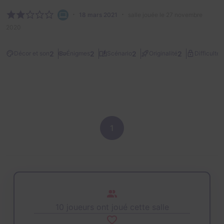
18 mars 2021
salle jouée le 27 novembre
2020
2
2
2
2
2
Décor et son
Énigmes
Scénario
Originalité
Difficulté
1
10 joueurs ont joué cette salle