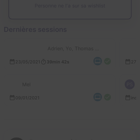
Personne ne l'a sur sa wishlist
Dernières sessions
Adrien, Yo, Thomas et Laure
23/05/2021
39min 42s
27/
Mel
PS
09/01/2021
inc