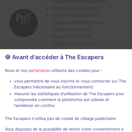
Escape the Winkelgasse
Escape the Kingdom
Escape with Sherlock
Escape the Mad House
Escape the Cage
Escape the Arrow
Escape from Earth
Laupenstrasse 20,
3007 Berne
🍪 Avant d'accéder à The Escapers
Nous et nos
partenaires
utilisons des cookies pour :
vous permettre de vous inscrire et vous connecter sur The
Mastermind - Bienne
Escapers (nécessaire au fonctionnement)
4 jeux :
mesurer les statistiques d'utilisation de The Escapers pour
comprendre comment la plateforme est utilisée et
Le Monde Magique partie 2 -
l'améliorer en continu
Gardien de la Magie
Aladdin et la Lampe
The Escapers n'utilise pas de cookie de ciblage publicitaire.
Merveilleuse
Vous disposez de la possibilité de retirer votre consentement à
L'Évasion d'Alcatraz