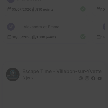
05/07/2026
810 points
10/
AF
Alexandra et Emma
C
30/05/2026
1 000 points
14/
Escape Time - Villebon-sur-Yvette
3 jeux