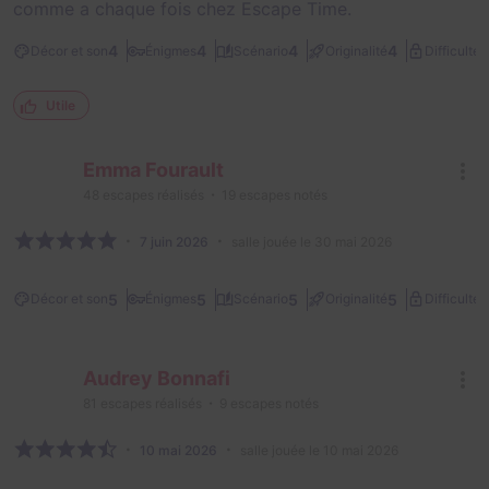
comme a chaque fois chez Escape Time.
1
4
4
4
4
Décor et son
Énigmes
Scénario
Originalité
Difficulté
Utile
Emma Fourault
48
escapes réalisés
19
escapes notés
7 juin 2026
salle jouée le 30 mai 2026
1
5
5
5
5
Décor et son
Énigmes
Scénario
Originalité
Difficulté
Audrey Bonnafi
81
escapes réalisés
9
escapes notés
10 mai 2026
salle jouée le 10 mai 2026