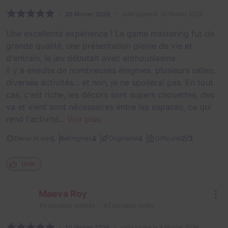
26 février 2026
salle jouée le 26 février 2026
Une excellente expérience ! Le game mastering fut de
grande qualité, une présentation pleine de vie et
d'entrain, le jeu débutait avec enthousiasme.
il y a ensuite de nombreuses énigmes, plusieurs salles,
diverses activités... et non, je ne spoilerai pas. En tout
cas, c'est riche, les décors sont supers chouettes, des
va et vient sont nécessaires entre les espaces, ce qui
rend l'activité...
Voir plus
2/3
5
4
4
Décor et son
Énigmes
Originalité
Difficulté
Utile
Maeva Roy
45
escapes réalisés
42
escapes notés
10 février 2026
salle jouée le 8 février 2026