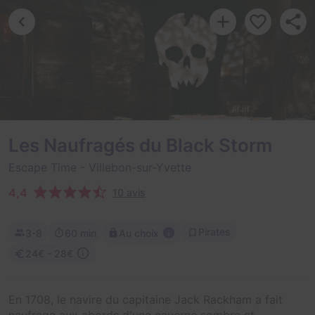
Les Naufragés du Black Storm
Escape Time
- Villebon-sur-Yvette
4,4
10 avis
Pirates
3-8
60 min
Au choix
24€ - 28€
En 1708, le navire du capitaine Jack Rackham a fait