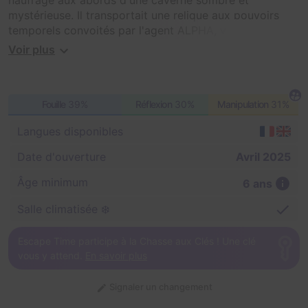
naufrage aux abords d'une caverne sombre et
mystérieuse. Il transportait une relique aux pouvoirs
temporels convoités par l'agent ALPHA, vous devrez la
retrouver avant qu'il ne s'en empare...
Voir plus
Fouille
39%
Réflexion
30%
Manipulation
31%
Langues disponibles
Date d'ouverture
Avril 2025
Âge minimum
6 ans
Salle climatisée ❄️
Escape Time participe à la Chasse aux Clés ! Une clé
vous y attend.
En savoir plus
Signaler un changement