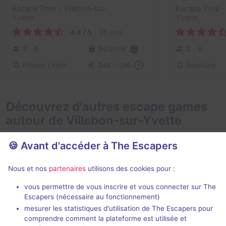
Escape Time
- Villebon-sur-
Escape Time
-
Yvette
Yvette
4,4 / 5
35 avis
Au choix
3 - 8
3 - 8
Frisson / Horreur, Enquête / Mystère
Aventure
24€ - 28€
Découvrez d'autres escape games
autour de Villebon-sur-Yvette
🍪 Avant d'accéder à The Escapers
Nous et nos
partenaires
utilisons des cookies pour :
Nouveau
1 h 45 min
vous permettre de vous inscrire et vous connecter sur The
Escapers (nécessaire au fonctionnement)
Madness - L'Héritage Marsh
mesurer les statistiques d'utilisation de The Escapers pour
comprendre comment la plateforme est utilisée et
Unleash Escape
- Paris
Unleash Esca