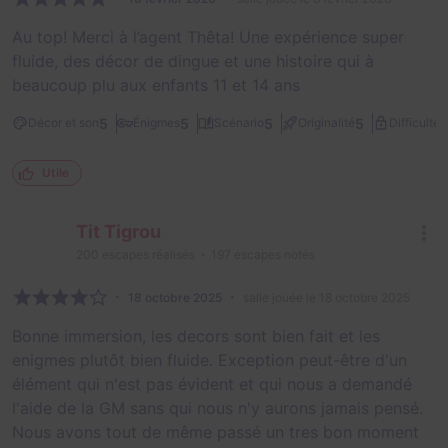
Au top! Merci à l’agent Thêta! Une expérience super
fluide, des décor de dingue et une histoire qui à
beaucoup plu aux enfants 11 et 14 ans
1
5
5
5
5
Décor et son
Énigmes
Scénario
Originalité
Difficulté
Utile
Tit Tigrou
200
escapes réalisés
197
escapes notés
18 octobre 2025
salle jouée le 18 octobre 2025
Bonne immersion, les decors sont bien fait et les
enigmes plutôt bien fluide. Exception peut-être d'un
élément qui n'est pas évident et qui nous a demandé
l'aide de la GM sans qui nous n'y aurons jamais pensé.
Nous avons tout de même passé un tres bon moment