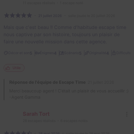
11
escapes réalisés
1
escape noté
21 juillet 2026
salle jouée le 20 juillet 2026
Mais que c'est beau !! Comme d'habitude escape time
nous captive par son histoire, toujours un plaisir de
faire une nouvelle mission dans cette agence.
2
5
4
5
4
Décor et son
Énigmes
Scénario
Originalité
Difficulté
Utile
Réponse de l'équipe de Escape Time
21 juillet 2026
Merci beaucoup agent ! C'était un plaisir de vous accueillir :)
-Agent Gamma
Sarah Tort
28
escapes réalisés
6
escapes notés
28 mai 2026
salle jouée le 28 mai 2026