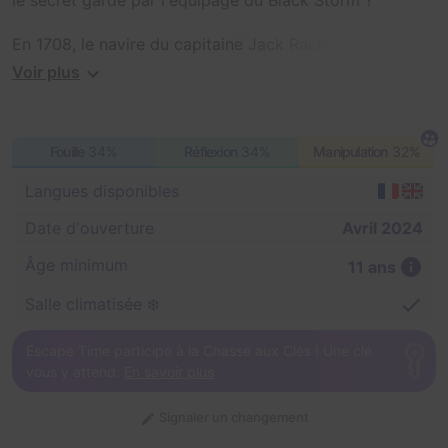
le secret gardé par l'équipage du Black Storm ?
En 1708, le navire du capitaine Jack Rackham fait
naufrage aux abords d'une caverne sombre et
Voir plus
mystérieuse. Il transportait une relique aux pouvoirs
temporels convoités par Vincent Lenoir, l'agent Alpha.
Fouille
34%
Réflexion
34%
Manipulation
32%
Retrouvez-la avant qu'il ne s'en empare...
Langues disponibles
Date d'ouverture
Avril 2024
Âge minimum
11 ans
Salle climatisée ❄️
Escape Time participe à la Chasse aux Clés ! Une clé
vous y attend.
En savoir plus
Signaler un changement