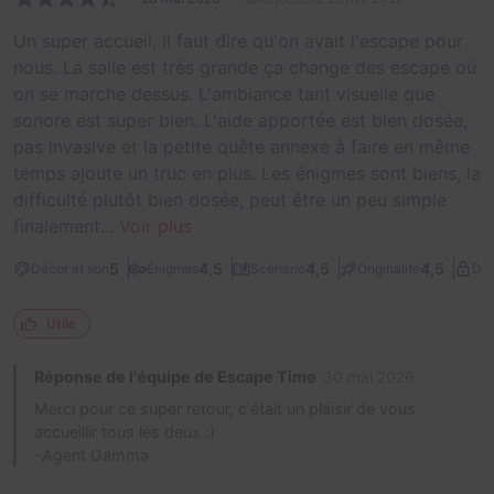
Un super accueil, il faut dire qu'on avait l'escape pour
nous. La salle est très grande ça change des escape où
on se marche dessus. L'ambiance tant visuelle que
sonore est super bien. L'aide apportée est bien dosée,
pas invasive et la petite quête annexe à faire en même
temps ajoute un truc en plus. Les énigmes sont biens, la
difficulté plutôt bien dosée, peut être un peu simple
finalement...
Voir plus
5
4,5
4,5
4,5
Décor et son
Énigmes
Scénario
Originalité
Dif
Utile
Réponse de l'équipe de Escape Time
30 mai 2026
Merci pour ce super retour, c'était un plaisir de vous
accueillir tous les deux :)
-Agent Gamma