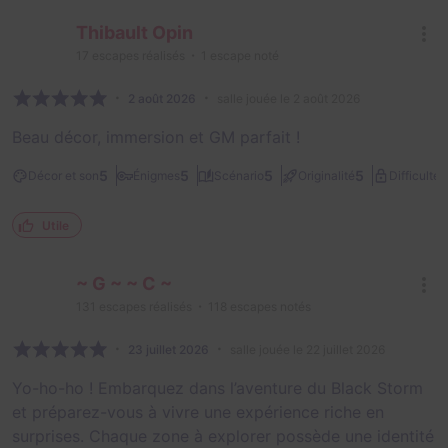
Thibault Opin
17
escapes réalisés
1
escape noté
2 août 2026
salle jouée le 2 août 2026
Beau décor, immersion et GM parfait !
2
5
5
5
5
Décor et son
Énigmes
Scénario
Originalité
Difficulté
Utile
~ G ~ ~ C ~
131
escapes réalisés
118
escapes notés
23 juillet 2026
salle jouée le 22 juillet 2026
Yo-ho-ho ! Embarquez dans l’aventure du Black Storm
et préparez-vous à vivre une expérience riche en
surprises. Chaque zone à explorer possède une identité