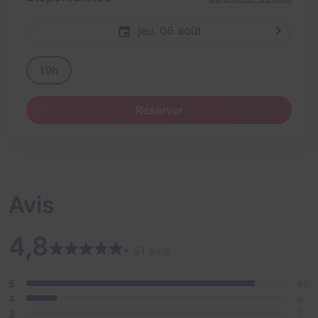
jeu. 06 août
19h
Réserver
Avis
4,8
• 51 avis
5
45
4
6
3
0