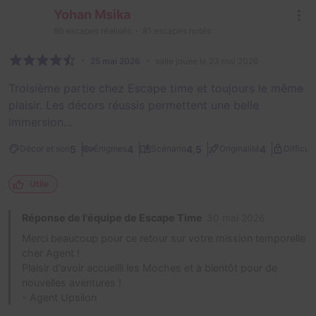
Yohan Msika
86
escapes réalisés
81
escapes notés
25 mai 2026
salle jouée le 23 mai 2026
Troisième partie chez Escape time et toujours le même
plaisir. Les décors réussis permettent une belle
immersion...
5
4
4,5
4
Décor et son
Énigmes
Scénario
Originalité
Difficult
Utile
Réponse de l'équipe de Escape Time
30 mai 2026
Merci beaucoup pour ce retour sur votre mission temporelle
cher Agent !
Plaisir d'avoir accueilli les Moches et à bientôt pour de
nouvelles aventures !
- Agent Upsilon