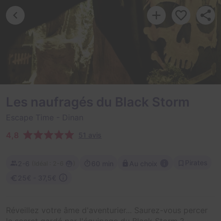
Les naufragés du Black Storm
Escape Time
- Dinan
4,8
51 avis
Pirates
2-6
60 min
(
)
Au choix
Idéal : 2-6
25€ - 37,5€
Réveillez votre âme d'aventurier... Saurez-vous percer