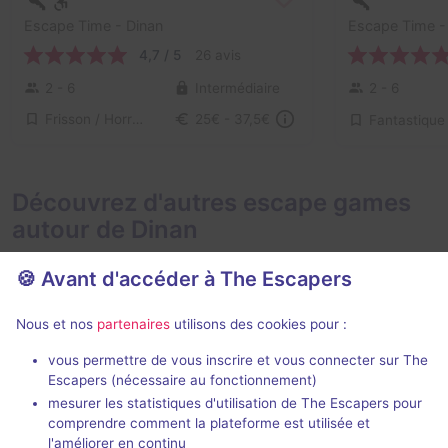
Escape Time
- Dinan
Escape Time
-
4,7 / 5
26 avis
2 - 6
Intermédiaire
2 - 6
Frisson / Horreur, Enquête / Mystère
25€ - 37,5€
Fantastique
Découvrez d'autres escape games
autour de Dinan
🍪 Avant d'accéder à The Escapers
Nous et nos
partenaires
utilisons des cookies pour :
En extéri
vous permettre de vous inscrire et vous connecter sur The
Escapers (nécessaire au fonctionnement)
L'Héritage de Tonton Pierre
mesurer les statistiques d'utilisation de The Escapers pour
Escape Game Dinan
- Dinan
Studio Guimau
comprendre comment la plateforme est utilisée et
4,9 / 5
19 avis
l'améliorer en continu