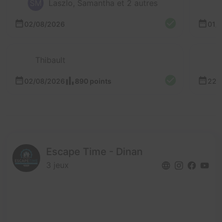
SM
Laszlo, Samantha et 2 autres
02/08/2026
01/
Thibault
02/08/2026
890 points
22/
Escape Time - Dinan
3 jeux