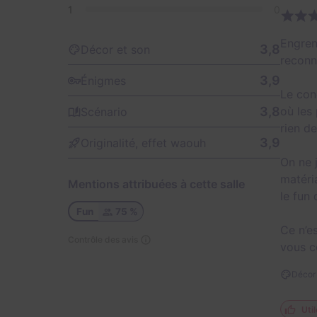
1
0
Engren
3,8
Décor et son
reconna
3,9
Énigmes
Le con
3,8
où les 
Scénario
rien d
3,9
Originalité, effet waouh
On ne 
matéri
Mentions attribuées à cette salle
le fun
Fun
75 %
Ce n’e
Contrôle des avis
vous c
Décor 
Util