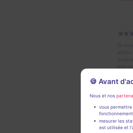
Si vou
action
propos
bien a
préten
🍪 Avant d'
de perm
coéqui
Nous et nos
partena
Util
vous permettre 
fonctionnement
mesurer les sta
est utilisée et 