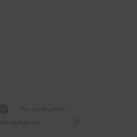
3
PL
Kim, Quentin, Prescillia et Julien
/2025
158 points