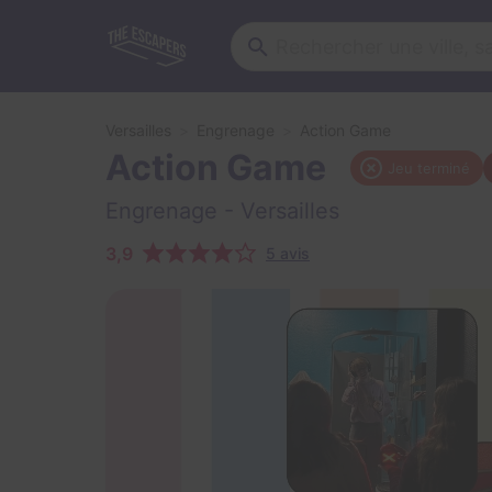
Versailles
Engrenage
Action Game
Action Game
Jeu terminé
Engrenage
- Versailles
3,9
5 avis