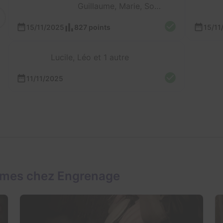
Guillaume, Marie, Sonia et Pascaline
15/11/2025
827 points
15/11
Lucile, Léo et 1 autre
11/11/2025
ames chez Engrenage