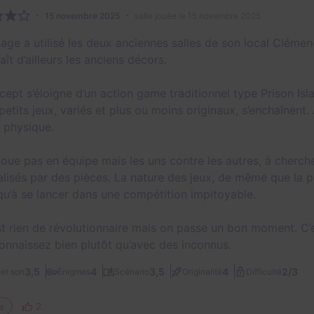
15 novembre 2025
salle jouée le 15 novembre 2025
age a utilisé les deux anciennes salles de son local Clém
ît d’ailleurs les anciens décors.
cept s’éloigne d’un action game traditionnel type Prison Is
petits jeux, variés et plus ou moins originaux, s’enchaînent. À
e physique.
joue pas en équipe mais les uns contre les autres, à cherche
alisés par des pièces. La nature des jeux, de même que la pa
 qu’à se lancer dans une compétition impitoyable.
st rien de révolutionnaire mais on passe un bon moment. C’
onnaissez bien plutôt qu’avec des inconnus.
2/3
3,5
4
3,5
4
et son
Énigmes
Scénario
Originalité
Difficulté
2
e