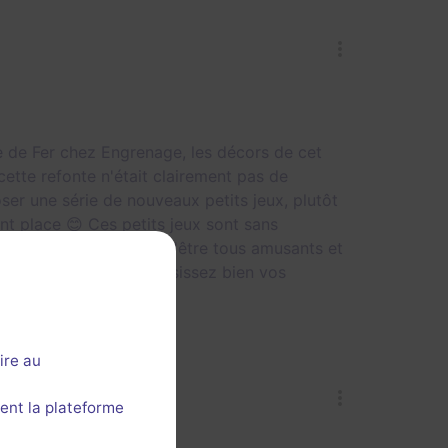
e de Fer chez Engrenage, les décors de cet
ette refonte n'était clairement pas de
er une série de nouveaux petits jeux, plutôt
nt place 😊 Ces petits jeux sont sans
i ne les empêche pas d'être tous amusants et
rnir 😁 Un conseil : choisissez bien vos
otre complicité !
ire au
ent la plateforme