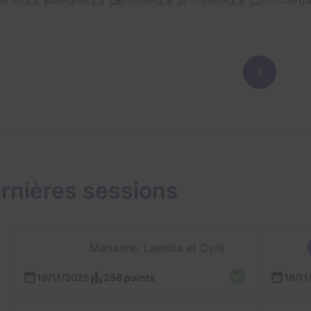
1/
3,5
3,5
3,5
3,5
et son
Énigmes
Scénario
Originalité
Difficulté
1
rnières sessions
Marianne, Laetitia et Cyril
18/11/2025
258 points
18/11