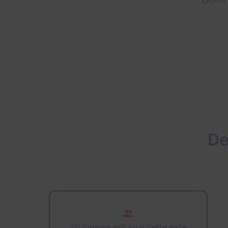
Décor 
De
20 joueurs ont joué cette salle