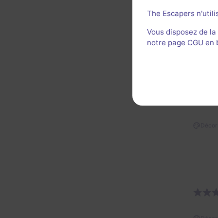
The Escapers n'utili
Vous disposez de la
Décor 
notre page CGU en ba
Décor 