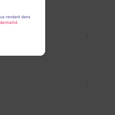
ous rendant dans
dentialité
.