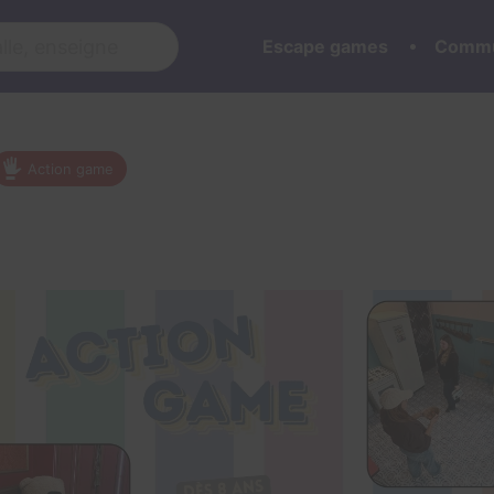
Escape games
Commu
Action game