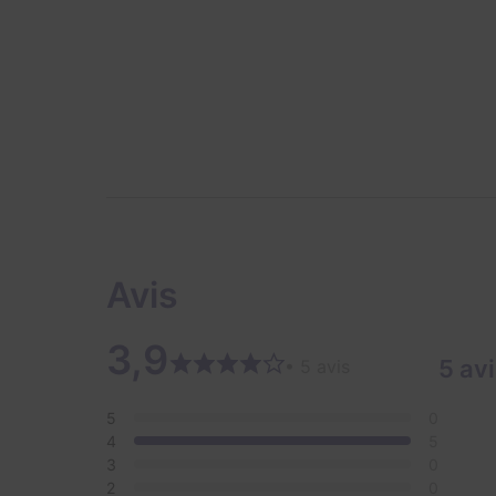
Avis
3,9
5 av
• 5 avis
5
0
4
5
3
0
2
0