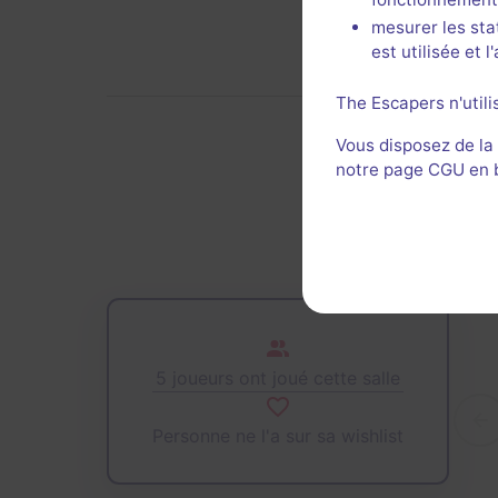
mesurer les sta
est utilisée et 
The Escapers n'utili
Vous disposez de la
notre page CGU en ba
De
5 joueurs ont joué cette salle
Personne ne l'a sur sa wishlist