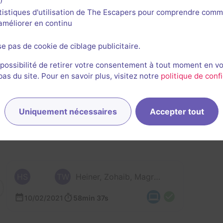
tistiques d'utilisation de The Escapers pour comprendre comm
l'améliorer en continu
se pas de cookie de ciblage publicitaire.
 possibilité de retirer votre consentement à tout moment en v
s du site. Pour en savoir plus, visitez notre
politique de confi
rnières sessions
Uniquement nécessaires
Accepter tout
HS
TW
Heiner, Zohaib, Magritte, Tanja et 1 autre
10/02/2021
58min 37s