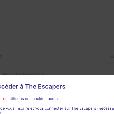
s
Magritte Bernstein
1413
escapes réalisés
1005
escapes notés
15
avis utiles
accéder à The Escapers
10 février 2021
salle jouée le 10 février 2021
ires
utilisons des cookies pour :
de vous inscrire et vous connecter sur The Escapers (nécessa
1
)