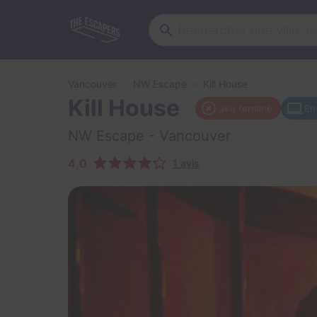
Vancouver
NW Escape
Kill House
Kill House
Jeu terminé
En
NW Escape
- Vancouver
4,0
1 avis