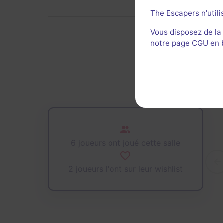
The Escapers n'utili
Vous disposez de la
notre page CGU en ba
De
6 joueurs ont joué cette salle
2 joueurs l'ont sur leur wishlist