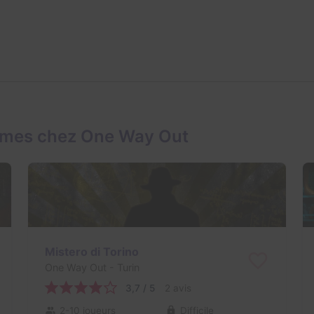
ames chez One Way Out
Mistero di Torino
One Way Out
- Turin
3,7 / 5
2 avis
2-10 joueurs
Difficile