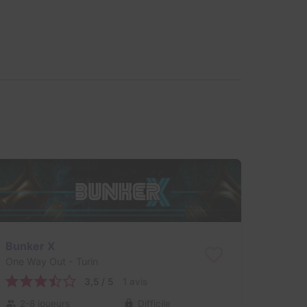
Bunker X
One Way Out
- Turin
3,5 / 5
1 avis
2-8 joueurs
Difficile