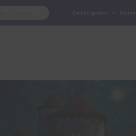
Escape games
Commu