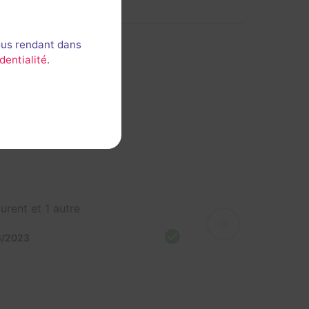
ous rendant dans
dentialité
.
urent et 1 autre
8/2023