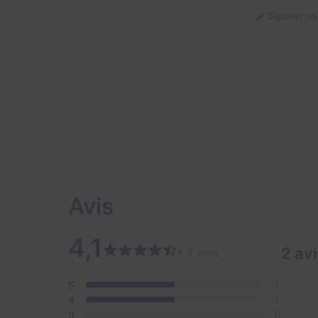
Signaler u
Avis
4,1
2 av
• 2 avis
5
1
4
1
3
0