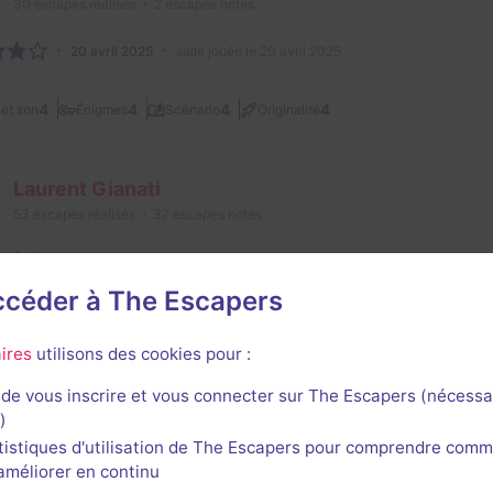
30
escapes réalisés
2
escapes notés
20 avril 2025
salle jouée le 20 avril 2025
4
4
4
4
et son
Énigmes
Scénario
Originalité
Laurent Gianati
53
escapes réalisés
37
escapes notés
15 août 2023
salle jouée le 2 août 2023
accéder à The Escapers
2/3
4,5
4,5
5
4
et son
Énigmes
Scénario
Originalité
Difficulté
ires
utilisons des cookies pour :
de vous inscrire et vous connecter sur The Escapers (nécessa
)
1
tistiques d'utilisation de The Escapers pour comprendre comm
l'améliorer en continu