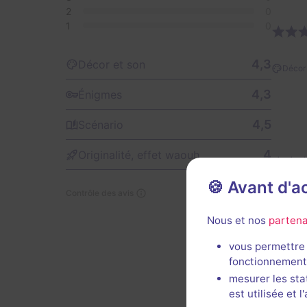
2
0
1
0
4,3
Décor et son
Décor 
4,3
Énigmes
4,5
Scénario
4
Originalité, effet waouh
🍪 Avant d'
Contrôle des avis
Décor 
Nous et nos
partena
vous permettre 
fonctionnement
mesurer les sta
est utilisée et 