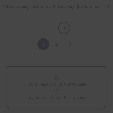
4,5
5
4,5
4,5
Décor et son
Énigmes
Scénario
Originalité
Dif
1
2
3
192 joueurs ont joué cette salle
15 joueurs l'ont sur leur wishlist