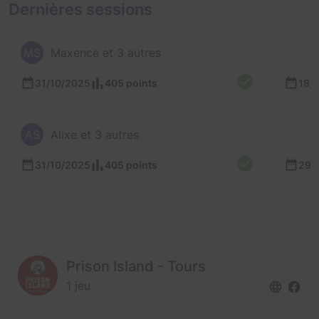
Dernières sessions
MS
Maxence et 3 autres
31/10/2025
405 points
18/
AS
Alixe et 3 autres
31/10/2025
405 points
29/
Prison Island - Tours
1 jeu