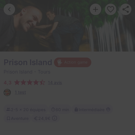
Prison Island
Action game
Prison Island
- Tours
4,3
14 avis
1 test
2-5
× 20 équipes
60 min
Intermédiaire
Aventure
24,9€