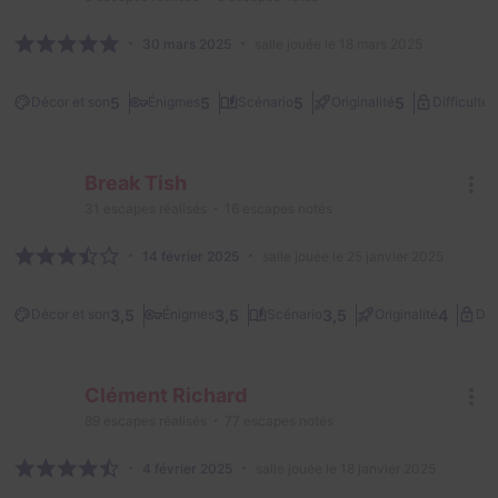
30 mars 2025
salle jouée le 18 mars 2025
1
5
5
5
5
Décor et son
Énigmes
Scénario
Originalité
Difficulté
Break Tish
31
escapes réalisés
16
escapes notés
14 février 2025
salle jouée le 25 janvier 2025
3,5
3,5
3,5
4
Décor et son
Énigmes
Scénario
Originalité
Dif
Clément Richard
89
escapes réalisés
77
escapes notés
4 février 2025
salle jouée le 18 janvier 2025