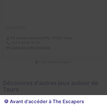
99 Avenue Gustave Eiffel,
37000 Tours
+33 7 85 81 31 31
Contacter cette enseigne
C'est votre enseigne ?
Découvrez d'autres jeux autour de
Tours
🍪 Avant d'accéder à The Escapers