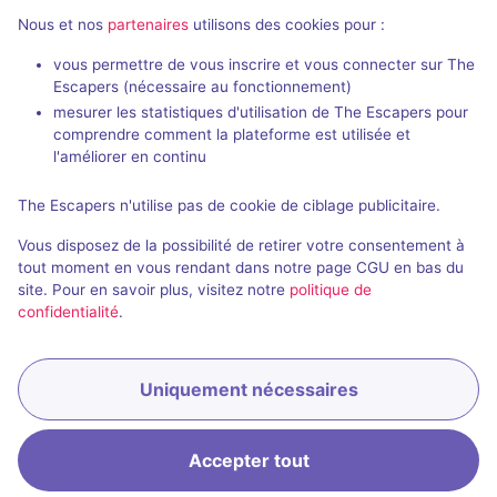
Nous et nos
partenaires
utilisons des cookies pour :
vous permettre de vous inscrire et vous connecter sur The
Escapers (nécessaire au fonctionnement)
La Secte
mesurer les statistiques d'utilisation de The Escapers pour
EnigmatiK
- Tours
comprendre comment la plateforme est utilisée et
Escape Time
-
4,7 / 5
43 avis
l'améliorer en continu
2 - 6
Intermédiaire
The Escapers n'utilise pas de cookie de ciblage publicitaire.
6 - 12
Frisson / Horreur
28€ - 49€
Vous disposez de la possibilité de retirer votre consentement à
Science-Fic
tout moment en vous rendant dans notre page CGU en bas du
site. Pour en savoir plus, visitez notre
politique de
confidentialité
.
Uniquement nécessaires
Réserver
Accepter tout
Accueil
Recherche
Connexion
Menu