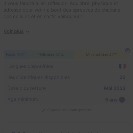
Il vous faudra allier réflexion, équilibre, physique et
adresse pour venir à bout des épreuves de chacune
des cellules et en sortir vainqueur !
Coopérez, accumulez des points et éclatez-vous de 5
Voir plus
à 77 ans dans ce concept unique qui vient mixer Fort
Boyard et Prison Break de la plus intense des manières
!
Fouille
13%
Réflexion
40%
Manipulation
47%
Langues disponibles
Jeux identiques disponibles
20
Date d'ouverture
Mai 2022
Âge minimum
5 ans
Signaler un changement