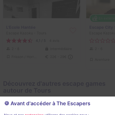
En extéri
L'Ecole Hantée
Escape City 
Escape Kazoku
- Tours
Escape Kazok
4,1 / 5
4 avis
2 - 8
Intermédiaire
2 - 6
Frisson / Horreur
22€ - 29€
Aventure
Découvrez d'autres escape games
autour de Tours
🍪 Avant d'accéder à The Escapers
Nous et nos
partenaires
utilisons des cookies pour :