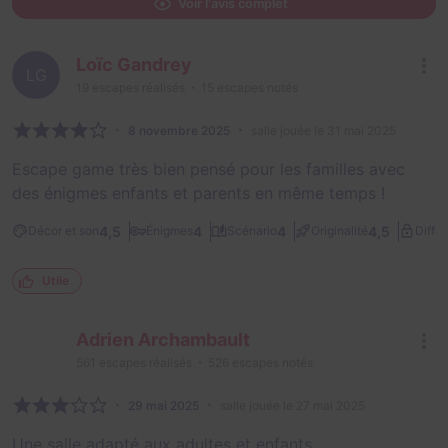
Voir l'avis complet
Loïc Gandrey
LG
19
escapes réalisés
15
escapes notés
8 novembre 2025
salle jouée le 31 mai 2025
Escape game très bien pensé pour les familles avec
des énigmes enfants et parents en même temps !
4,5
4
4
4,5
Décor et son
Énigmes
Scénario
Originalité
Diffic
Utile
Adrien Archambault
561
escapes réalisés
526
escapes notés
29 mai 2025
salle jouée le 27 mai 2025
Une salle adapté aux adultes et enfants