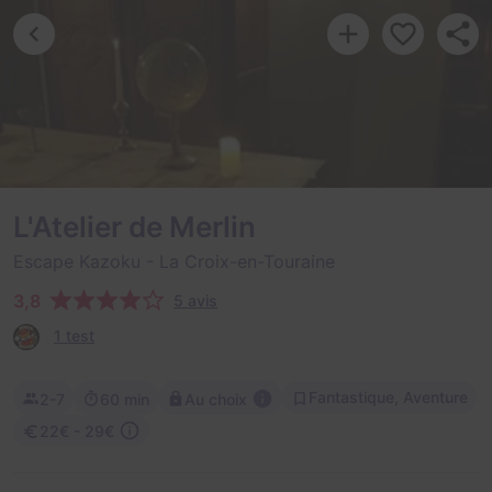
L'Atelier de Merlin
Escape Kazoku
- La Croix-en-Touraine
3,8
5 avis
1 test
Fantastique, Aventure
2-7
60 min
Au choix
22€ - 29€