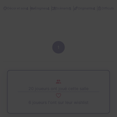
2
4
4
5
4
Décor et son
Énigmes
Scénario
Originalité
Difficulté
1
20 joueurs ont joué cette salle
6 joueurs l'ont sur leur wishlist