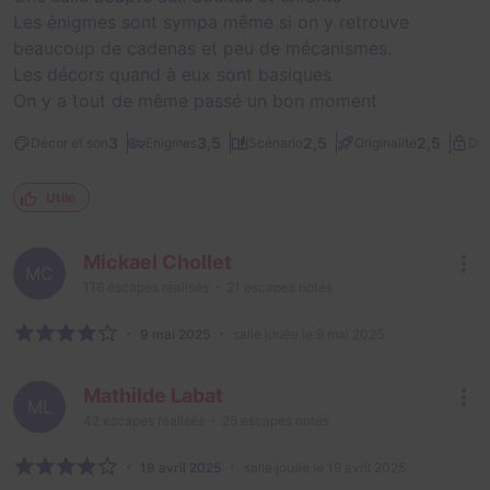
Les énigmes sont sympa même si on y retrouve
beaucoup de cadenas et peu de mécanismes.
Les décors quand à eux sont basiques
On y a tout de même passé un bon moment
3
3,5
2,5
2,5
Décor et son
Énigmes
Scénario
Originalité
Dif
Utile
Mickael Chollet
MC
116
escapes réalisés
21
escapes notés
9 mai 2025
salle jouée le 9 mai 2025
Mathilde Labat
ML
42
escapes réalisés
25
escapes notés
19 avril 2025
salle jouée le 19 avril 2025