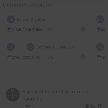
Dernières sessions
LG
Loïc et 3 autres
MC
31/05/2025
59min 00s
09/
EB
LS
Emmanuel, Julie, Adrien et Loïc
ML
27/05/2025
40min 57s
19/
Escape Kazoku - La Croix-en-
Touraine
4 jeux