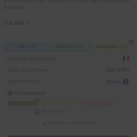
a été construit sur l'ancien site d'une secte aujourd'hui
disparue.
De multiples rumeurs courent toujours concernant les
Voir plus
phénomènes mystiques en ces lieux. En quête
d'aventure, vous décidez d'explorer cet étrange
endroit.
Fouille
33%
Réflexion
35%
Manipulation
32%
Y pénétrer sera facile, en sortir, peut-être moins...
Langues disponibles
Date d'ouverture
Juin 2021
Âge minimum
10 ans
😱 Trouillomètre
😧
INQUIÉTANT
Signaler un changement