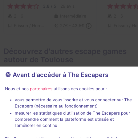
3,8 / 5
29 avis
2 - 6
Intermédiaire
2 - 6
Frisson / Horreur
27€ - 43,5€
Découvrez d'autres escape games
autour de Toulouse
🍪 Avant d'accéder à The Escapers
Nous et nos
partenaires
utilisons des cookies pour :
vous permettre de vous inscrire et vous connecter sur The
Escapers (nécessaire au fonctionnement)
Docteur Grimstone
Enigma City 
mesurer les statistiques d'utilisation de The Escapers pour
Mysteria Escape
- Toulouse
comprendre comment la plateforme est utilisée et
Enigma Escap
4,9 / 5
74 avis
l'améliorer en continu
2 - 5
Intermédiaire