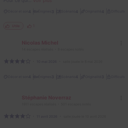
Pour ce qui...
Voir plus
1
4
3
4
4
Décor et son
Énigmes
Scénario
Originalité
Difficulté
1
Utile
Nicolas Michel
14
escapes réalisés
8
escapes notés
10 mai 2026
salle jouée le 8 mai 2026
1
4
3
4
3
Décor et son
Énigmes
Scénario
Originalité
Difficulté
Stéphanie Noverraz
1911
escapes réalisés
501
escapes notés
11 avril 2026
salle jouée le 10 avril 2026