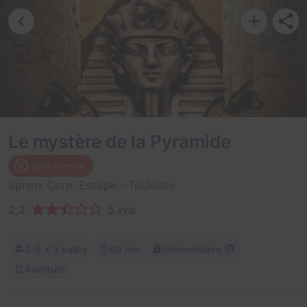
Le mystère de la Pyramide
Salle fermée
Sphinx Corp. Escape
- Toulouse
2,2
5 avis
2-5
× 3 salles
60 min
Intermédiaire
Aventure