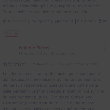
même si c'est celle qui a le plus petit taux de sortie.
Tout s'enchaîne très bien et peu besoin d'aide.
4,5
4,5
4
4
Décor et son
Énigmes
Scénario
Originalité
Diffic
Utile
Isabelle Fiems
141
escapes réalisés
63
escapes notés
22 janvier 2023
salle jouée le 25 janvier 2022
Les décors en cartons-pâte, les énigmes inutilement
alambiqués, les mécanismes qui ne fonctionnent pas.
Je me suis retrouvée coincée dans une partie de la
salle pendant que mon coéquipier était coincé sur une
énigme pendant plus de 15 minutes. C'était long,
frustrant et pas marrant du tout. Le game-master
s'occupait de plusieurs parties en même temps et