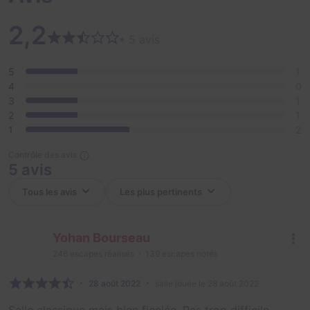
2,2
• 5 avis
5
1
4
0
3
1
2
1
1
2
Contrôle des avis
5 avis
Yohan Bourseau
246
escapes réalisés
139
escapes notés
28 août 2022
salle jouée le 28 août 2022
Salle classique mais bien ficelée. Pas trop difficile