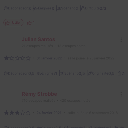
2/3
3
3
2
Décor et son
Énigmes
Scénario
Difficulté
1
Utile
Julian Santos
21
escapes réalisés
13
escapes notés
31 janvier 2022
salle jouée le 25 janvier 2022
0,5
1
0,5
0,5
Décor et son
Énigmes
Scénario
Originalité
Diff
Rémy Strobbe
710
escapes réalisés
420
escapes notés
24 février 2021
salle jouée le 6 septembre 2018
3,5
3,5
3
3
Décor et son
Énigmes
Scénario
Originalité
Diffic