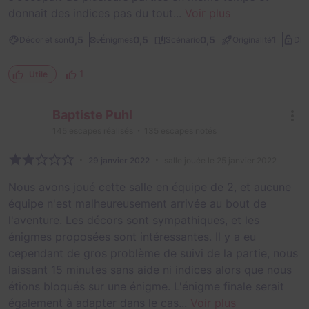
donnait des indices pas du tout...
Voir plus
0,5
0,5
0,5
1
Décor et son
Énigmes
Scénario
Originalité
Diff
1
Utile
Baptiste Puhl
145
escapes réalisés
135
escapes notés
29 janvier 2022
salle jouée le 25 janvier 2022
Nous avons joué cette salle en équipe de 2, et aucune
équipe n'est malheureusement arrivée au bout de
l'aventure. Les décors sont sympathiques, et les
énigmes proposées sont intéressantes. Il y a eu
cependant de gros problème de suivi de la partie, nous
laissant 15 minutes sans aide ni indices alors que nous
étions bloqués sur une énigme. L'énigme finale serait
également à adapter dans le cas...
Voir plus