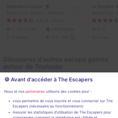
Opération Louxor
Le Repaire 
Sphinx Corp. Escape
- Toulouse
Sphinx Corp. 
4,2 / 5
33 avis
2 - 5
× 3 salles
Intermédiaire
2 - 5
Aventure
27€ - 35€
Pirates
Découvrez d'autres escape games
autour de Toulouse
🍪 Avant d'accéder à The Escapers
Nous et nos
partenaires
utilisons des cookies pour :
vous permettre de vous inscrire et vous connecter sur The
Escapers (nécessaire au fonctionnement)
Docteur Grimstone
Enigma City 
mesurer les statistiques d'utilisation de The Escapers pour
Mysteria Escape
- Toulouse
comprendre comment la plateforme est utilisée et