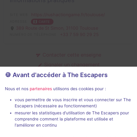
Informations pratiques
https://rushactiongame.fr/toulouse/
SITE WEB
ADRESSE
CARTE
389 Route de St Simon,
31100 Toulouse
+33 7 59 90 29 25
NUMÉRO DE TÉLÉPHONE
Contacter cette enseigne
Signaler un changement
🍪 Avant d'accéder à The Escapers
Nous et nos
partenaires
utilisons des cookies pour :
Action games de Rush Action Game
vous permettre de vous inscrire et vous connecter sur The
Escapers (nécessaire au fonctionnement)
mesurer les statistiques d'utilisation de The Escapers pour
comprendre comment la plateforme est utilisée et
l'améliorer en continu
Action game