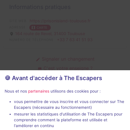
Informations pratiques
https://prisonisland-toulouse.fr
SITE WEB
ADRESSE
CARTE
164 route de Revel,
31400 Toulouse
+33 7 63 41 51 93
NUMÉRO DE TÉLÉPHONE
Signaler un changement
C'est votre enseigne ?
🍪 Avant d'accéder à The Escapers
Nous et nos
partenaires
utilisons des cookies pour :
Action games de Prison Island
vous permettre de vous inscrire et vous connecter sur The
Escapers (nécessaire au fonctionnement)
mesurer les statistiques d'utilisation de The Escapers pour
comprendre comment la plateforme est utilisée et
l'améliorer en continu