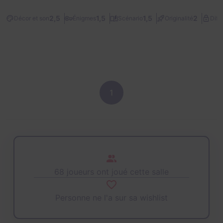
2,5
1,5
1,5
2
Décor et son
Énigmes
Scénario
Originalité
Diffi
1
68 joueurs ont joué cette salle
Personne ne l'a sur sa wishlist