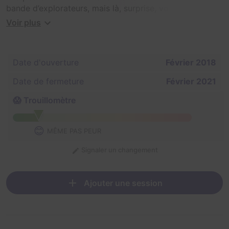
bande d’explorateurs, mais là, surprise, vous vous
retrouvez dans l’antre d’un ancien chirurgien et vous
Voir plus
pourriez très bien être sa prochaine expérience. Il va
maintenant falloir s’échapper.
Date d'ouverture
Février 2018
Date de fermeture
Février 2021
😱 Trouillomètre
😊
MÊME PAS PEUR
Signaler un changement
Ajouter une session