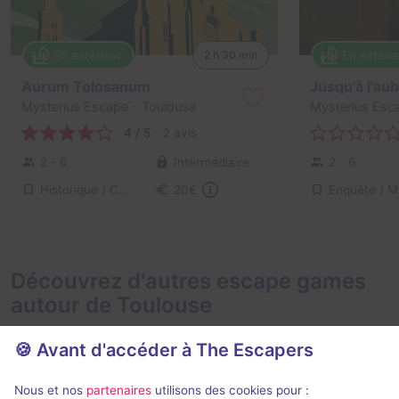
En extérieur
En extéri
2 h 30 min
Aurum Tolosanum
Jusqu'à l'au
Mysterius Escape
- Toulouse
Mysterius Esc
4 / 5
2 avis
2 - 6
Intermédiaire
2 - 6
Historique / Culturel
20€
Découvrez d'autres escape games
autour de Toulouse
🍪 Avant d'accéder à The Escapers
Nous et nos
partenaires
utilisons des cookies pour :