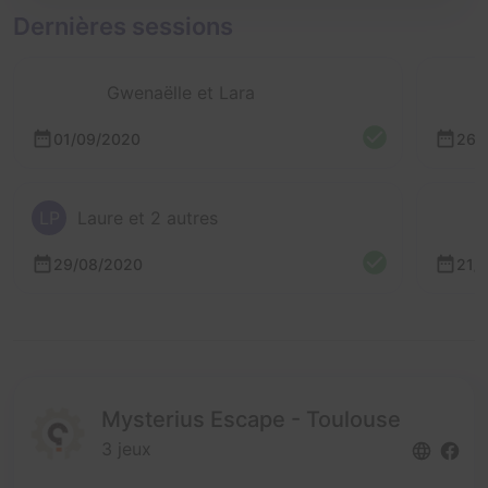
Dernières sessions
Gwenaëlle et Lara
01/09/2020
26/
LP
Laure et 2 autres
29/08/2020
21/
Mysterius Escape - Toulouse
3 jeux