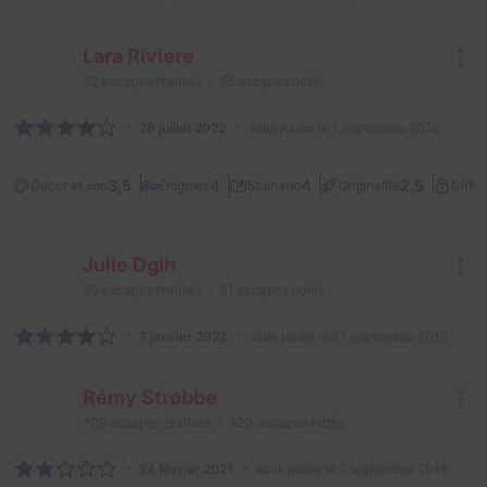
Lara Riviere
92
escapes réalisés
85
escapes notés
28 juillet 2022
salle jouée le 1 septembre 2020
3,5
4
4
2,5
Décor et son
Énigmes
Scénario
Originalité
Diffic
Julie Dglh
99
escapes réalisés
91
escapes notés
7 janvier 2022
salle jouée le 21 septembre 2019
Rémy Strobbe
709
escapes réalisés
420
escapes notés
24 février 2021
salle jouée le 7 septembre 2018