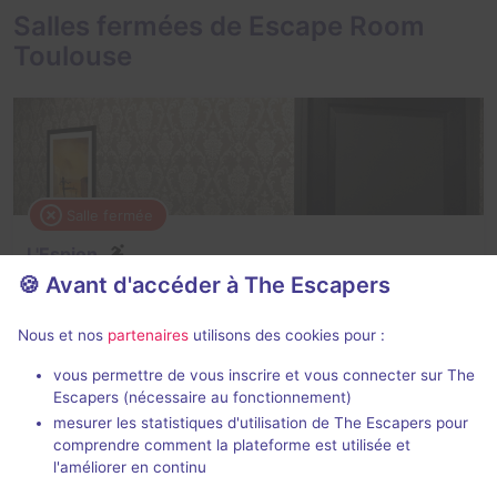
Salles fermées de Escape Room
Toulouse
Salle fermée
L'Espion
🍪 Avant d'accéder à The Escapers
Aucun avis
3 - 6
Intermédiaire
Nous et nos
partenaires
utilisons des cookies pour :
Cambriolage
vous permettre de vous inscrire et vous connecter sur The
Escapers (nécessaire au fonctionnement)
mesurer les statistiques d'utilisation de The Escapers pour
comprendre comment la plateforme est utilisée et
l'améliorer en continu