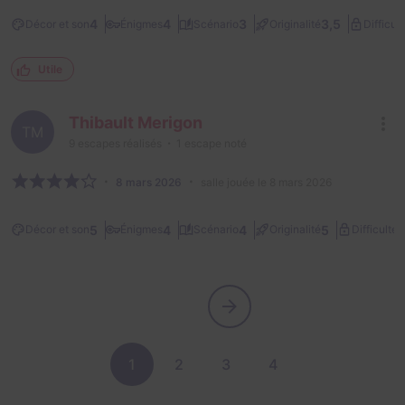
4
4
3
3,5
Décor et son
Énigmes
Scénario
Originalité
Difficult
Utile
Thibault Merigon
TM
9
escapes réalisés
1
escape noté
8 mars 2026
salle jouée le 8 mars 2026
3
5
4
4
5
Décor et son
Énigmes
Scénario
Originalité
Difficulté
1
2
3
4