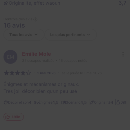
3,7
Originalité, effet waouh
Contrôle des avis
16 avis
Emilie Mole
EM
35
escapes réalisés
16
escapes notés
2 mai 2026
salle jouée le 1 mai 2026
Énigmes et mécanismes originaux.
Très joli décor bien qu’un peu usé
4
4,5
4,5
4
Décor et son
Énigmes
Scénario
Originalité
Diffic
Utile