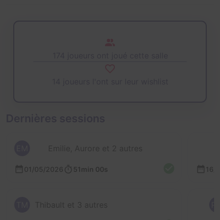
174 joueurs ont joué cette salle
14 joueurs l'ont sur leur wishlist
Dernières sessions
EM
Emilie, Aurore et 2 autres
01/05/2026
51min 00s
16/
TM
Thibault et 3 autres
P