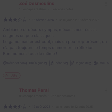
Zoé Desmoulins
13
escapes réalisés
6
escapes notés
16 février 2026
salle jouée le 16 février 2026
Ambiance et décors sympas, mécanismes réussis,
énigmes un peu classiques.
Le game master est cool, mais un peu trop présent, on
n'a pas toujours le temps d'amorcer la réflexion.
Bon moment tout de même !
2
4
3
3
2
Décor et son
Énigmes
Scénario
Originalité
Difficulté
Utile
Thomas Peral
86
escapes réalisés
22
escapes notés
12 août 2025
salle jouée le 12 août 2025