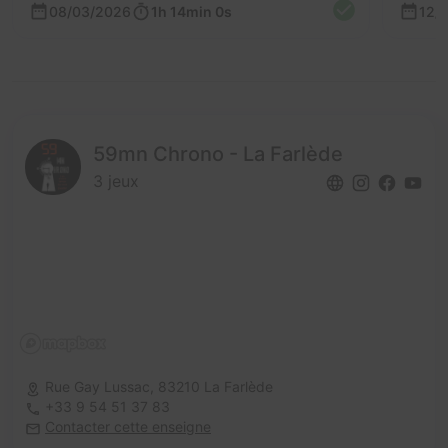
08/03/2026
1h 14min 0s
12/
59mn Chrono - La Farlède
3 jeux
Rue Gay Lussac,
83210 La Farlède
+33 9 54 51 37 83
Contacter cette enseigne