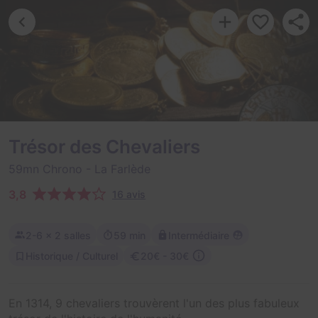
Trésor des Chevaliers
59mn Chrono
- La Farlède
3,8
16 avis
2-6
× 2 salles
59 min
Intermédiaire
Historique / Culturel
20€ - 30€
En 1314, 9 chevaliers trouvèrent l'un des plus fabuleux