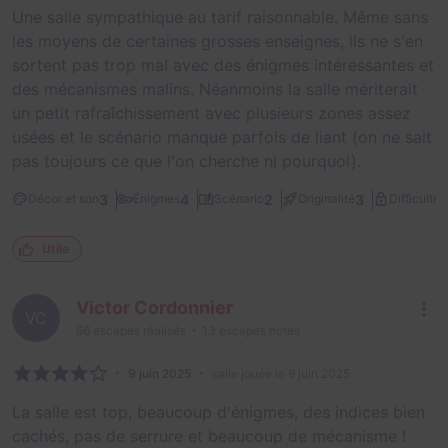
Une salle sympathique au tarif raisonnable. Même sans
les moyens de certaines grosses enseignes, ils ne s'en
sortent pas trop mal avec des énigmes intéressantes et
des mécanismes malins. Néanmoins la salle mériterait
un petit rafraîchissement avec plusieurs zones assez
usées et le scénario manque parfois de liant (on ne sait
pas toujours ce que l'on cherche ni pourquoi).
2
3
4
2
3
Décor et son
Énigmes
Scénario
Originalité
Difficulté
Utile
Victor Cordonnier
VC
66
escapes réalisés
13
escapes notés
9 juin 2025
salle jouée le 9 juin 2025
La salle est top, beaucoup d'énigmes, des indices bien
cachés, pas de serrure et beaucoup de mécanisme !