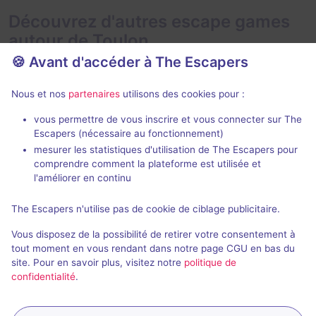
Découvrez d'autres escape games
autour de Toulon
🍪 Avant d'accéder à The Escapers
Nous et nos
partenaires
utilisons des cookies pour :
vous permettre de vous inscrire et vous connecter sur The
Escape box
Escapers (nécessaire au fonctionnement)
mesurer les statistiques d'utilisation de The Escapers pour
Le Secret de l'Astronome
comprendre comment la plateforme est utilisée et
Ex Machina
- Toulon
Continuum
- T
l'améliorer en continu
4,8 / 5
36 avis
The Escapers n'utilise pas de cookie de ciblage publicitaire.
Au choix
3 - 6
2 - 5
Vous disposez de la possibilité de retirer votre consentement à
Fantastique, Enquête / Mystère
30€ - 45€
tout moment en vous rendant dans notre page CGU en bas du
site. Pour en savoir plus, visitez notre
politique de
confidentialité
.