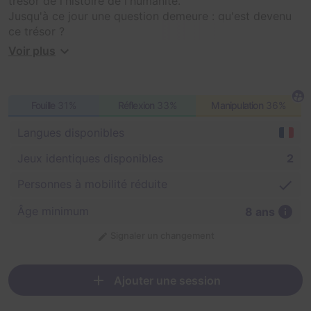
trésor de l'histoire de l'humanité.
Jusqu'à ce jour une question demeure : qu'est devenu
ce trésor ?
Voir plus
Vous êtes le descendant direct du Chevalier Hugues de
Payns.
Fouille
31%
Réflexion
33%
Manipulation
36%
Les indices trouvés par votre aïeul vous permettront-ils
de retrouver le trésor ?
Langues disponibles
Échapperez-vous aux pièges tendus pour les pilleurs ?
L'honneur de votre nom est en jeu !
Jeux identiques disponibles
2
Il ne vous reste plus que 59 min chrono pour retrouver
Personnes à mobilité réduite
le trésor ! La fortune ne sourit-elle pas aux audacieux ?
Âge minimum
8 ans
Signaler un changement
Ajouter une session