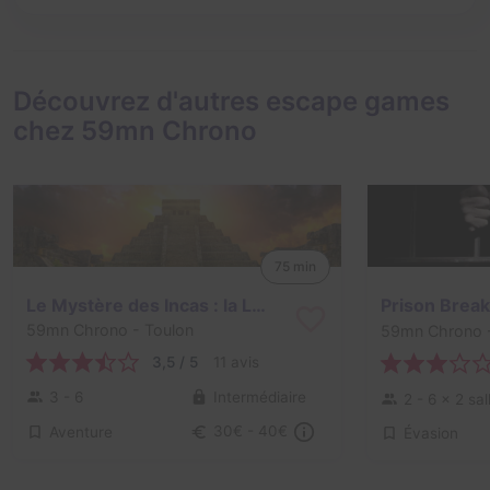
Découvrez d'autres escape games
chez 59mn Chrono
75 min
Le Mystère des Incas : la Légende de Manco Capac
Prison Break
59mn Chrono
- Toulon
59mn Chrono
3,5 / 5
11 avis
3 - 6
Intermédiaire
2 - 6
× 2 sal
Aventure
30€ - 40€
Évasion