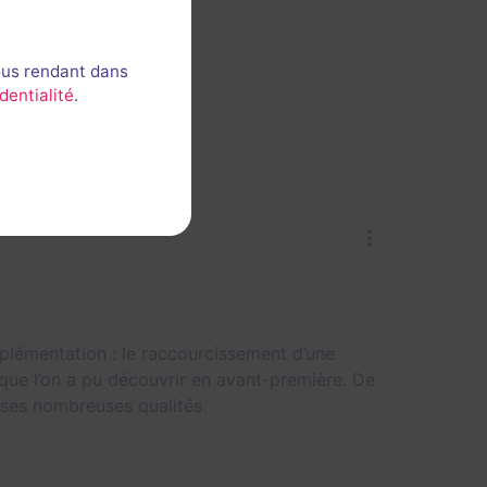
ous rendant dans
dentialité
.
mplémentation : le raccourcissement d’une
 que l’on a pu découvrir en avant-première. De
 ses nombreuses qualités.