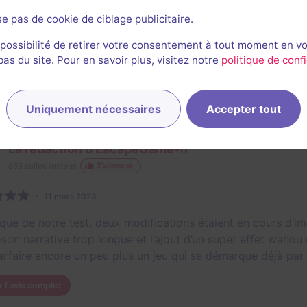
S :
se pas de cookie de ciblage publicitaire.
ommage de 75 minutes aux années 80.
cénario aussi limpide que riche en rebondissements
 possibilité de retirer votre consentement à tout moment en v
s du site. Pour en savoir plus, visitez notre
politique de confi
adaptation au niveau des joueurs
s en énigmes, manipulations, fouille, références..
r l'avis complet
Uniquement nécessaires
Accepter tout
La rédaction d'EscapeGame•fr
869
salles testées
S'abonner
11 mars 2023
oque de notre test, deux modifications étaient en cours d’i
son narrative trop longue et l’ajout d’un super effet wahou
arfaire encore un peu plus un jeu qui se démarque déjà par
r l'avis complet