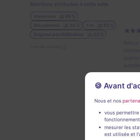
Mentions attribuées à cette salle
Immersion
69 %
Mécanismes
55 %
Fun
53 %
Énigmes parallélisables
53 %
Retour
Contrôle des avis
Holmes
scénar
supplé
Décor 
🍪 Avant d'
Util
Nous et nos
partena
vous permettre 
fonctionnement
mesurer les sta
est utilisée et 