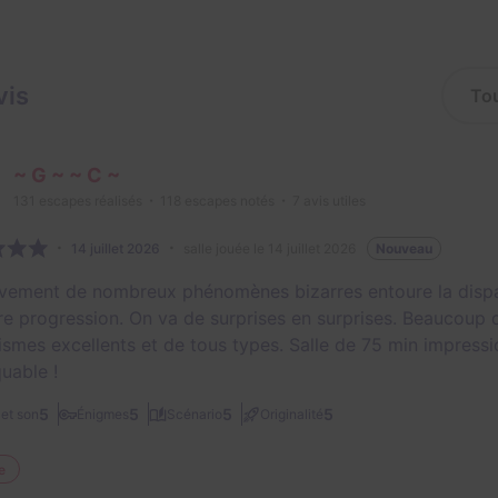
vis
~ G ~ ~ C ~
131
escapes réalisés
118
escapes notés
7
avis utiles
14 juillet 2026
salle jouée le 14 juillet 2026
Nouveau
ivement de nombreux phénomènes bizarres entoure la dispari
re progression. On va de surprises en surprises. Beaucoup d
smes excellents et de tous types. Salle de 75 min impressi
uable !
5
5
5
5
et son
Énigmes
Scénario
Originalité
e