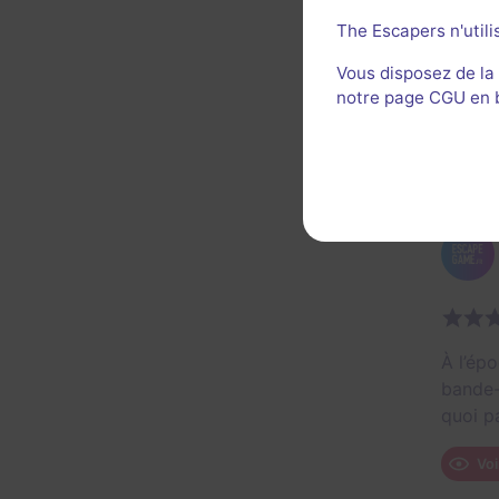
LES PLU
The Escapers n'utili
- Un h
- Un s
Vous disposez de la
notre page CGU en ba
- Une 
- Riche
Voi
À l’ép
bande-
quoi p
Voi