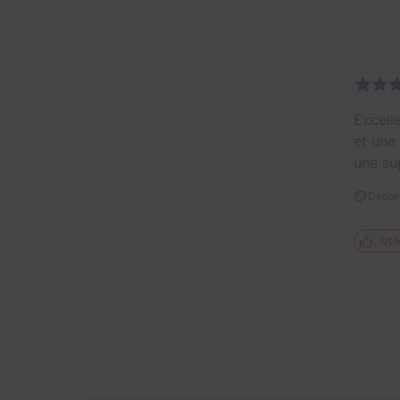
Excell
et une
une su
Décor 
Util