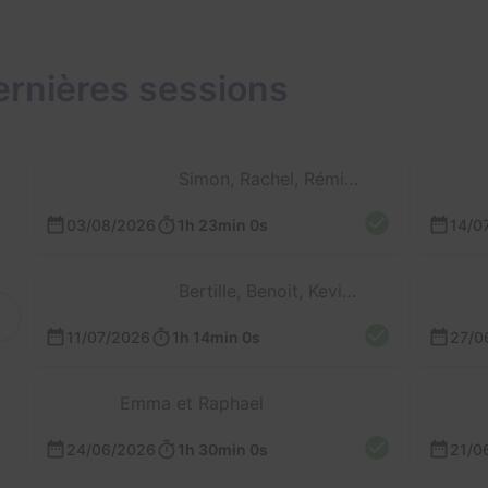
ernières sessions
Simon, Rachel, Rémi et Gaëlle
03/08/2026
1h 23min 0s
14/0
Bertille, Benoit, Kevin et Christelle
11/07/2026
1h 14min 0s
27/0
Emma et Raphael
24/06/2026
1h 30min 0s
21/0