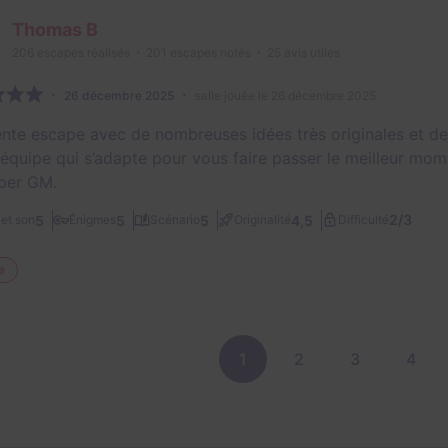
Thomas B
206
escapes réalisés
201
escapes notés
25
avis utiles
26 décembre 2025
salle jouée le 26 décembre 2025
ente escape avec de nombreuses idées très originales et de 
 équipe qui s’adapte pour vous faire passer le meilleur mom
per GM.
2/3
5
5
5
4,5
et son
Énigmes
Scénario
Originalité
Difficulté
e
1
2
3
4