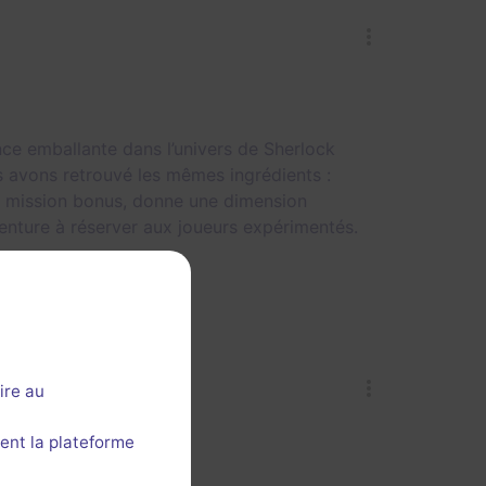
ce emballante dans l’univers de Sherlock
s avons retrouvé les mêmes ingrédients :
ne mission bonus, donne une dimension
venture à réserver aux joueurs expérimentés.
ire au
ent la plateforme