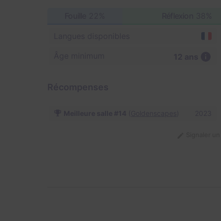
Fouille
22%
Réflexion
38%
Langues disponibles
Âge minimum
12 ans
Récompenses
Meilleure salle #14
(
Goldenscapes
)
2023
Signaler u