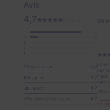
Avis
4,7
90 a
• 90 avis
5
77
4
12
3
0
2
1
1
0
Effect
4,9
Décor et son
de not
mécani
4,7
Énigmes
remarq
4,7
Scénario
Décor 
4,7
Originalité, effet waouh
Util