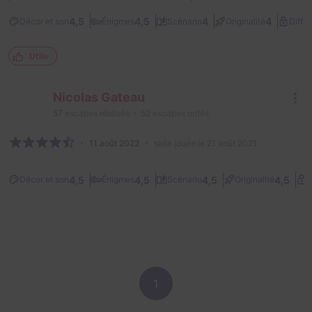
4,5
4,5
4
4
Décor et son
Énigmes
Scénario
Originalité
Diffic
Utile
Nicolas Gateau
57
escapes réalisés
52
escapes notés
11 août 2022
salle jouée le 21 août 2021
4,5
4,5
4,5
4,5
Décor et son
Énigmes
Scénario
Originalité
D
1