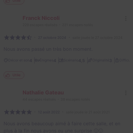
Utile
Franck Niccoli
229
escapes réalisés
221
escapes notés
27 octobre 2024
salle jouée le 27 octobre 2024
Nous avons passé un très bon moment.
4
4
4,5
3
Décor et son
Énigmes
Scénario
Originalité
Difficult
Utile
Nathalie Gateau
44
escapes réalisés
38
escapes notés
12 août 2022
salle jouée le 21 août 2021
Nous avons beaucoup aimé à faire cette salle, et en
plus à la fin nous avons eu une surprise 🙂🙂