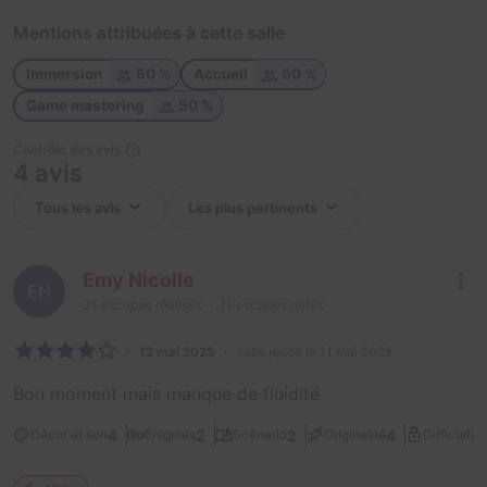
Mentions attribuées à cette salle
Immersion
50 %
Accueil
50 %
Game mastering
50 %
Contrôle des avis
4 avis
Emy Nicolle
EN
31
escapes réalisés
11
escapes notés
12 mai 2025
salle jouée le 11 mai 2025
Bon moment mais manque de fluidité
1
4
2
2
4
Décor et son
Énigmes
Scénario
Originalité
Difficulté