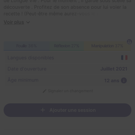
de Longue Vie . Pour le moment , il garde sous scellé sa
découverte . Profitez de son absence pour lui voler la
recette ! (Peut-être même aurez-vous le droit d'y
gouter ...)
Voir plus
Fouille
36%
Réflexion
27%
Manipulation
37%
Langues disponibles
Date d'ouverture
Juillet 2021
Âge minimum
12 ans
Signaler un changement
Ajouter une session