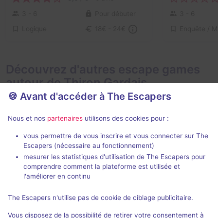
3 - 6
Pour débuter
3 - 6
Logique
18€ - 24€
Découvrez d'autres escape games
autour de Thiron Gardais
🍪 Avant d'accéder à The Escapers
Nous et nos
partenaires
utilisons des cookies pour :
vous permettre de vous inscrire et vous connecter sur The
En extéri
Escapers (nécessaire au fonctionnement)
mesurer les statistiques d'utilisation de The Escapers pour
Les Caves de l'Histoire
Alice et le 
comprendre comment la plateforme est utilisée et
Château de la Loupe
- La Loupe
NoLimit Avent
l'améliorer en continu
Aucun avis
The Escapers n'utilise pas de cookie de ciblage publicitaire.
3 - 8
Pour débuter
3 - 6
Vous disposez de la possibilité de retirer votre consentement à
Historique / Culturel
Fantastique
18€