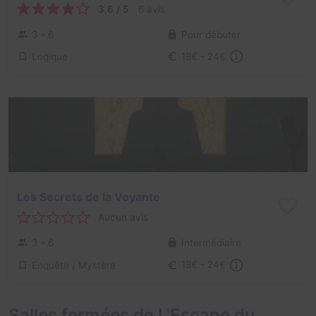
3,6 / 5
6 avis
3 - 6
Pour débuter
Logique
18€ - 24€
Les Secrets de la Voyante
Aucun avis
3 - 6
Intermédiaire
Enquête / Mystère
18€ - 24€
Salles fermées de L'Escape du