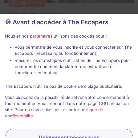
Salle fermée
Ciné-studio : ça tourne !
🍪 Avant d'accéder à The Escapers
2 / 5
1 avis
3 - 6
Intermédiaire
Nous et nos
partenaires
utilisons des cookies pour :
Logique
vous permettre de vous inscrire et vous connecter sur The
Escapers (nécessaire au fonctionnement)
mesurer les statistiques d'utilisation de The Escapers pour
comprendre comment la plateforme est utilisée et
l'améliorer en continu
The Escapers n'utilise pas de cookie de ciblage publicitaire.
Salle fermée
Vous disposez de la possibilité de retirer votre consentement à
Meurtres de sang-froid
tout moment en vous rendant dans notre page CGU en bas du
site. Pour en savoir plus, visitez notre
politique de
4,3 / 5
2 avis
confidentialité
.
3 - 6
Intermédiaire
Enquête / Mystère
Uniquement nécessaires