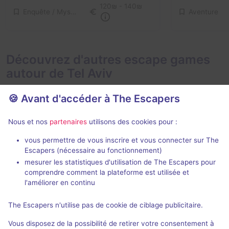
120₪ - 140₪
Enquête / Mystère
Aventure
Découvrez d'autres escape games
autour de Tel Aviv
🍪 Avant d'accéder à The Escapers
Nous et nos
partenaires
utilisons des cookies pour :
vous permettre de vous inscrire et vous connecter sur The
Escapers (nécessaire au fonctionnement)
CUBE
Vikings
mesurer les statistiques d'utilisation de The Escapers pour
The Maze
- Tel Aviv
Escape Room I
comprendre comment la plateforme est utilisée et
Aucun avis
l'améliorer en continu
3 - 6
Intermédiaire
3 - 10
The Escapers n'utilise pas de cookie de ciblage publicitaire.
100₪ - 120₪
Évasion
Vous disposez de la possibilité de retirer votre consentement à