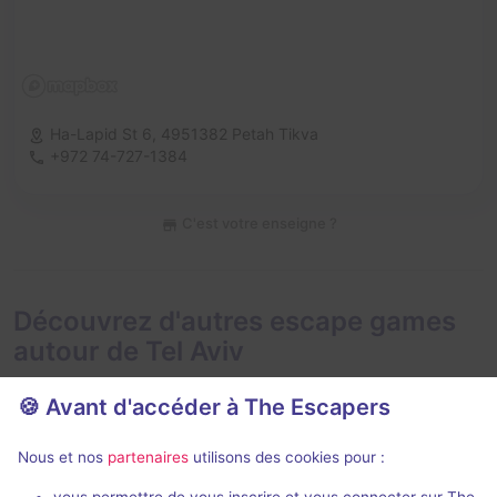
Ha-Lapid St 6,
4951382 Petah Tikva
+972 74-727-1384
C'est votre enseigne ?
Découvrez d'autres escape games
autour de Tel Aviv
🍪 Avant d'accéder à The Escapers
Nous et nos
partenaires
utilisons des cookies pour :
75 min
vous permettre de vous inscrire et vous connecter sur The