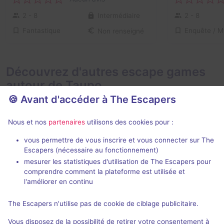
2 - 8
Intermédiaire
2 - 8
Fantastique
Non renseigné
Découvrez d'autres escape games
autour de Taupo
🍪 Avant d'accéder à The Escapers
Nous et nos
partenaires
utilisons des cookies pour :
vous permettre de vous inscrire et vous connecter sur The
Escapers (nécessaire au fonctionnement)
mesurer les statistiques d'utilisation de The Escapers pour
The Locked Room
comprendre comment la plateforme est utilisée et
The Locked Room
- Taupo
l'améliorer en continu
Aucun avis
The Escapers n'utilise pas de cookie de ciblage publicitaire.
2 - 4
Inconnue
Vous disposez de la possibilité de retirer votre consentement à
Catastrophe
Non renseigné