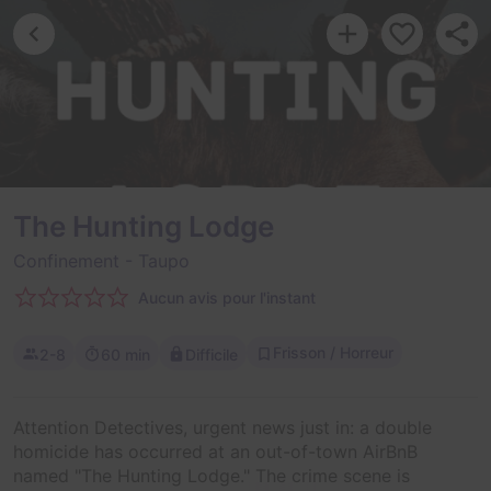
The Hunting Lodge
Confinement
- Taupo
Aucun avis pour l'instant
Frisson / Horreur
2-8
60 min
Difficile
Attention Detectives, urgent news just in: a double
homicide has occurred at an out-of-town AirBnB
named "The Hunting Lodge." The crime scene is