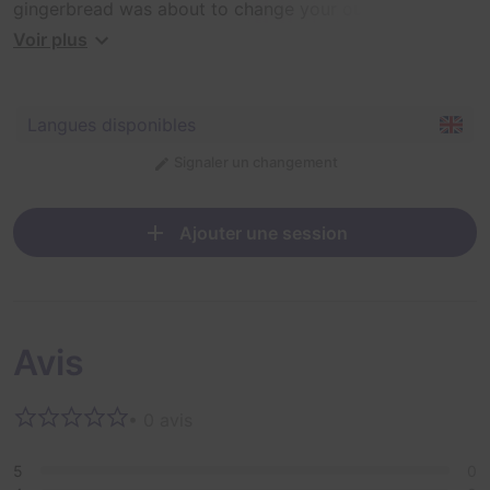
gingerbread was about to change your outing into a
thrilling adventure. You have an hour before the witch
Voir plus
returns, to escape from the Candy Cottage, or else you
will be turned into a Gingerbread!
Langues disponibles
Signaler un changement
Ajouter une session
Avis
• 0 avis
5
0