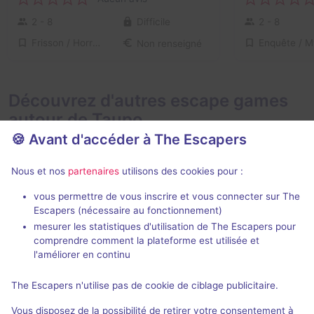
2 - 8
Difficile
2 - 8
Frisson / Horreur
Non renseigné
Découvrez d'autres escape games
autour de Taupo
🍪 Avant d'accéder à The Escapers
Nous et nos
partenaires
utilisons des cookies pour :
vous permettre de vous inscrire et vous connecter sur The
Escapers (nécessaire au fonctionnement)
mesurer les statistiques d'utilisation de The Escapers pour
The Locked Room
comprendre comment la plateforme est utilisée et
The Locked Room
- Taupo
l'améliorer en continu
Aucun avis
The Escapers n'utilise pas de cookie de ciblage publicitaire.
2 - 4
Inconnue
Vous disposez de la possibilité de retirer votre consentement à
Catastrophe
Non renseigné