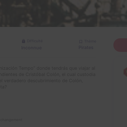
Difficulté
Thème
Pirates
Inconnue
nización Tempo” donde tendrás que viajar al
dientes de Cristóbal Colón, el cual custodia
 el verdadero descubrimiento de Colón,
ata?
n changement