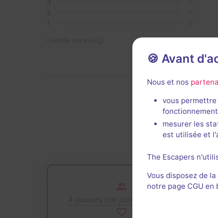
3
0
2
0
1
0
Contrôle des avis
🍪 Avant d'
Nous et nos
partena
vous permettre 
De
fonctionnement
mesurer les sta
est utilisée et 
The Escapers n'utili
Vous disposez de la
notre page CGU en ba
4 joueurs ont joué cette salle