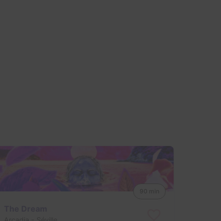
90 min
The Dream
Arcadia
- Séville