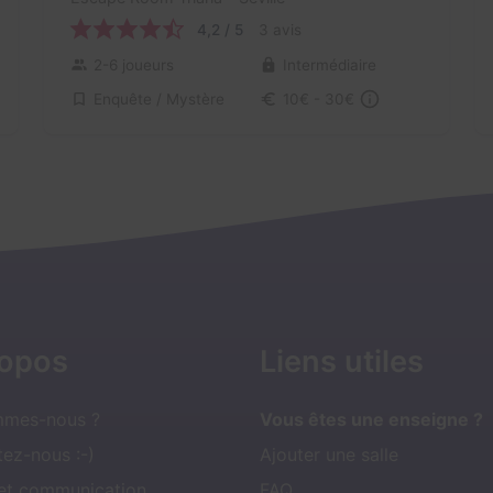
4,2 / 5
3 avis
2-6 joueurs
Intermédiaire
Enquête / Mystère
10€ - 30€
ropos
Liens utiles
mmes-nous ?
Vous êtes une enseigne ?
ez-nous :-)
Ajouter une salle
 et communication
FAQ