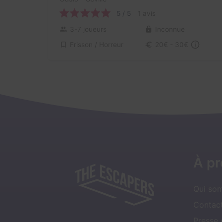
5 / 5
1 avis
3-7 joueurs
Inconnue
Frisson / Horreur
20€ - 30€
À p
Qui so
Contact
Presse