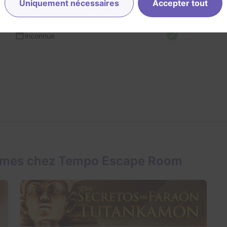
Uniquement nécessaires
Accepter tout
Lo
inconnue
games chez Tempo Escape Room