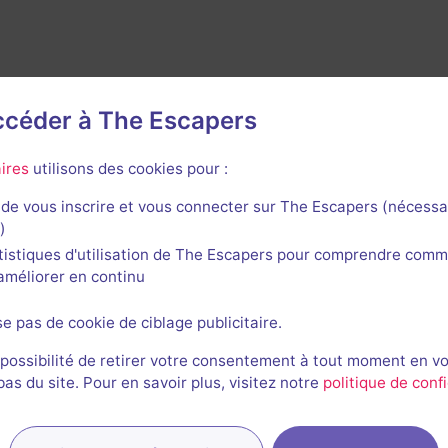
accéder à The Escapers
ires
utilisons des cookies pour :
de vous inscrire et vous connecter sur The Escapers (nécessa
rnières sessions
)
tistiques d'utilisation de The Escapers pour comprendre comm
l'améliorer en continu
se pas de cookie de ciblage publicitaire.
 possibilité de retirer votre consentement à tout moment en v
Laure et Fred
MD
Ma
s du site. Pour en savoir plus, visitez notre
politique de confi
01/02/2024
1h 0min 0s
incon