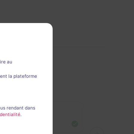
ire au
ent la plateforme
ous rendant dans
tei
dentialité
.
nue