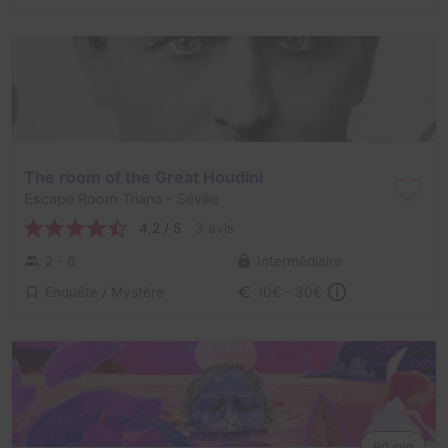
The room of the Great Houdini
Escape Room Triana
- Séville
4,2 / 5
3 avis
2 - 6
Intermédiaire
Enquête / Mystère
10€ - 30€
90 min