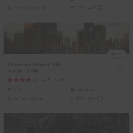
Frisson / Horreur
20€ - 40€
90 min
Ascension Project: Alik
Arcadia
- Séville
4 / 5
1 avis
2 - 6
Inconnue
Science-Fiction
10€ - 30€