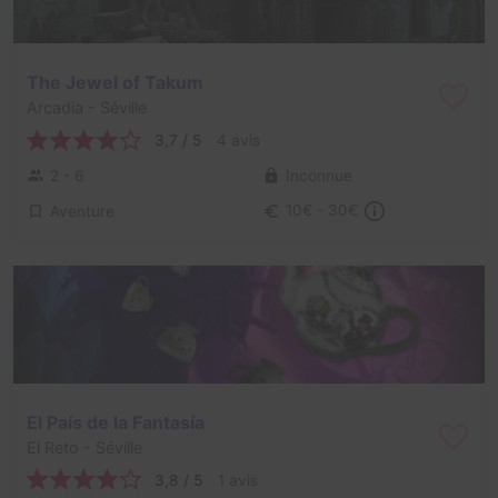
The Jewel of Takum
Arcadia
- Séville
3,7 / 5
4 avis
2 - 6
Inconnue
Aventure
10€ - 30€
El País de la Fantasía
El Reto
- Séville
3,8 / 5
1 avis