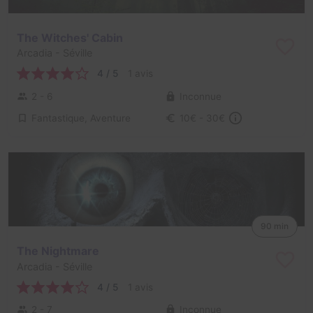
The Witches' Cabin
Arcadia
- Séville
4 / 5
1 avis
2 - 6
Inconnue
Fantastique, Aventure
10€ - 30€
90 min
The Nightmare
Arcadia
- Séville
4 / 5
1 avis
2 - 7
Inconnue