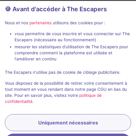
Aucun avis
🍪 Avant d'accéder à The Escapers
2 - 7
Inconnue
Nous et nos
partenaires
utilisons des cookies pour :
Pirates
Non renseigné
vous permettre de vous inscrire et vous connecter sur The
Escapers (nécessaire au fonctionnement)
mesurer les statistiques d'utilisation de The Escapers pour
comprendre comment la plateforme est utilisée et
l'améliorer en continu
The Escapers n'utilise pas de cookie de ciblage publicitaire.
90 min
Tren Bajo Cero
Vous disposez de la possibilité de retirer votre consentement à
tout moment en vous rendant dans notre page CGU en bas du
Encrypted
- Séville
site. Pour en savoir plus, visitez notre
politique de
Aucun avis
confidentialité
.
2 - 6
Intermédiaire
Catastrophe
Non renseigné
Uniquement nécessaires