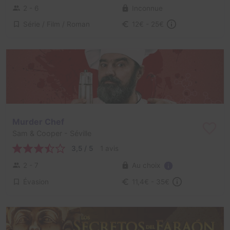
2 - 6
Inconnue
Série / Film / Roman
12€ - 25€
Murder Chef
Sam & Cooper
- Séville
3,5 / 5
1 avis
Au choix
2 - 7
Évasion
11,4€ - 35€