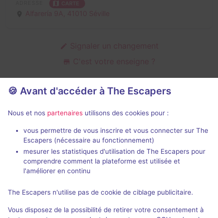
ADRESSE
CARTE
Alfarería 9A,
41010 Séville
Signaler un changement
C'est votre enseigne ?
🍪 Avant d'accéder à The Escapers
Salles d'escape game de Escape
Nous et nos
partenaires
utilisons des cookies pour :
Room Triana
vous permettre de vous inscrire et vous connecter sur The
Escapers (nécessaire au fonctionnement)
mesurer les statistiques d'utilisation de The Escapers pour
comprendre comment la plateforme est utilisée et
l'améliorer en continu
The Escapers n'utilise pas de cookie de ciblage publicitaire.
The room of the Great Houdini
Vous disposez de la possibilité de retirer votre consentement à