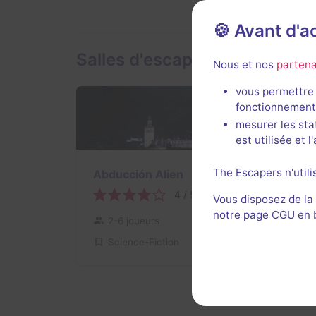
🍪 Avant d'
Salles d'escape game de El S
Nous et nos
partena
vous permettre 
fonctionnement
mesurer les sta
est utilisée et 
The Escapers n'utili
Abducción Alien
4 / 5
1 avis
Vous disposez de la
notre page CGU en ba
2-6 joueurs
Inconnue
Science-Fiction
Non renseigné