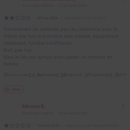
27
escapes réalisés
12
escapes notés
26 mai 2024
salle jouée le 18 mai 2024
Enormément de cadenas, peu de cohérence avec le
thème une fois la première salle passée, équipement
vieillissant, lumière insuffisante.
Bref, pas top.
Mais le lieu est sympa pour passer un moment en
famille.
2,5
2
1
0,5
Décor et son
Énigmes
Scénario
Originalité
Diffic
Utile
Minora B.
89
escapes réalisés
69
escapes notés
30 avril 2025
salle jouée le 30 décembre 2024