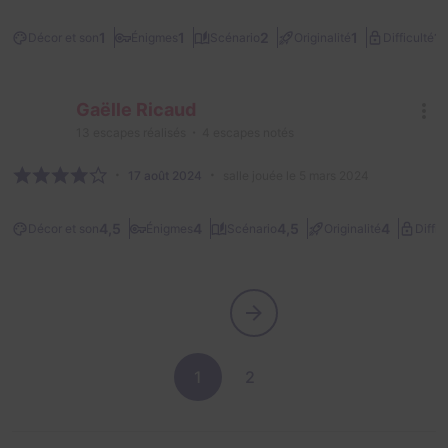
1/
1
1
2
1
Décor et son
Énigmes
Scénario
Originalité
Difficulté
Gaëlle Ricaud
13
escapes réalisés
4
escapes notés
17 août 2024
salle jouée le 5 mars 2024
4,5
4
4,5
4
Décor et son
Énigmes
Scénario
Originalité
Diffic
1
2