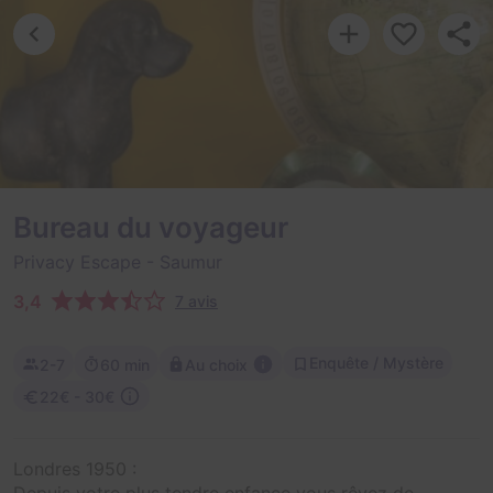
Bureau du voyageur
Privacy Escape
- Saumur
3,4
7 avis
Enquête / Mystère
2-7
60 min
Au choix
22€ - 30€
Londres 1950 :