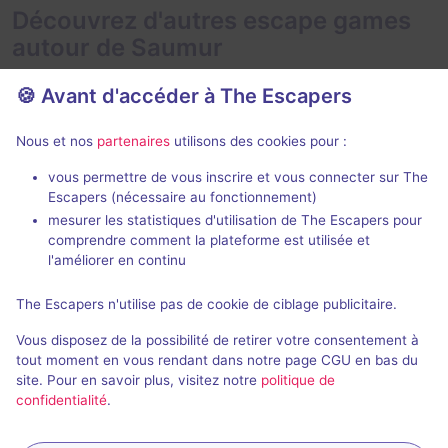
Découvrez d'autres escape games
autour de Saumur
🍪 Avant d'accéder à The Escapers
Nous et nos
partenaires
utilisons des cookies pour :
En extérieur
2 h 30 min
vous permettre de vous inscrire et vous connecter sur The
Escapers (nécessaire au fonctionnement)
Mission Syrah Malbec
Les Mystère
mesurer les statistiques d'utilisation de The Escapers pour
Drôles de Dames
- Saumur
Louis de Grene
comprendre comment la plateforme est utilisée et
5 / 5
7 avis
l'améliorer en continu
2 - 6
× 4
3 - 12
Intermédiaire
The Escapers n'utilise pas de cookie de ciblage publicitaire.
équipes
Logique
Vous disposez de la possibilité de retirer votre consentement à
Enquête / Mystère
13,3€ - 40€
tout moment en vous rendant dans notre page CGU en bas du
site. Pour en savoir plus, visitez notre
politique de
confidentialité
.