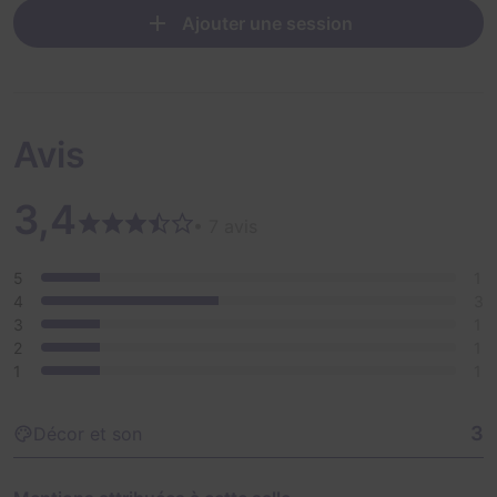
frissons vous envahissent !
Ajouter une session
Allez-vous suivre votre instinct et rentrez chez vous ou
préférez-vous prendre le risque d'y entrer ?
Avis
3,4
• 7 avis
5
1
4
3
3
1
2
1
1
1
3
Décor et son